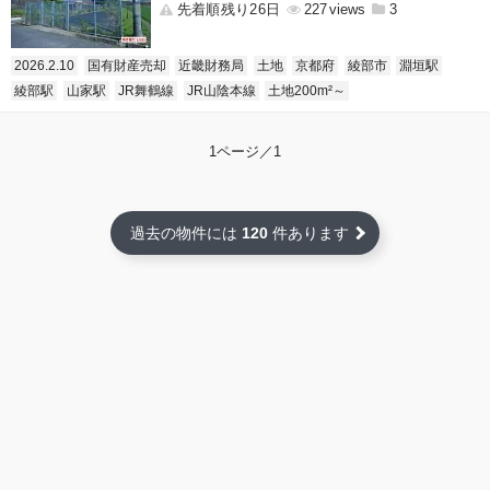
先着順残り26日
227
3
2026.2.10
国有財産売却
近畿財務局
土地
京都府
綾部市
淵垣駅
綾部駅
山家駅
JR舞鶴線
JR山陰本線
土地200m²～
1ページ／1
過去の物件には
120
件あります