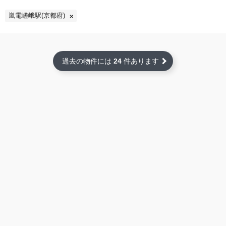
嵐電嵯峨駅(京都府)
過去の物件には
24
件あります