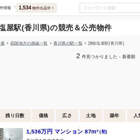
1,534
件情報
物件出品中！
塩屋駅(香川県)の競売＆公売物件
検索
四国地方の路線一覧
香川県の駅一覧
讃岐塩屋駅(香川県)
2
件見つかりました - 新着順
残り日数
価格
広さ
土地
築年
人
1,536万円 マンション 87m²
(初)