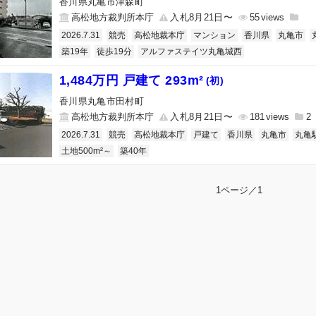
香川県丸亀市津森町
高松地方裁判所本庁
入札8月21日〜
55
2026.7.31
競売
高松地裁本庁
マンション
香川県
丸亀市
築19年
徒歩19分
アルファステイツ丸亀城西
1,484万円 戸建て 293m²
(初)
香川県丸亀市田村町
高松地方裁判所本庁
入札8月21日〜
181
2
2026.7.31
競売
高松地裁本庁
戸建て
香川県
丸亀市
丸亀
土地500m²～
築40年
1ページ／1