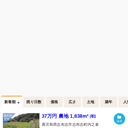
新着順
残り日数
価格
広さ
土地
築年
人
37万円 農地 1,838m²
(初)
鹿児島県志布志市志布志町内之倉