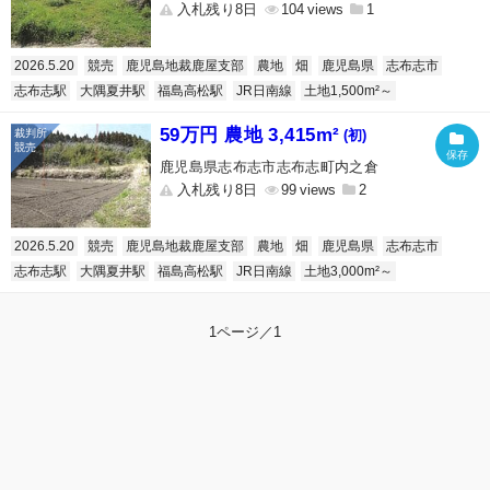
入札残り8日
104
1
2026.5.20
競売
鹿児島地裁鹿屋支部
農地
畑
鹿児島県
志布志市
志布志駅
大隅夏井駅
福島高松駅
JR日南線
土地1,500m²～
59万円 農地 3,415m²
(初)
鹿児島県志布志市志布志町内之倉
入札残り8日
99
2
2026.5.20
競売
鹿児島地裁鹿屋支部
農地
畑
鹿児島県
志布志市
志布志駅
大隅夏井駅
福島高松駅
JR日南線
土地3,000m²～
1ページ／1