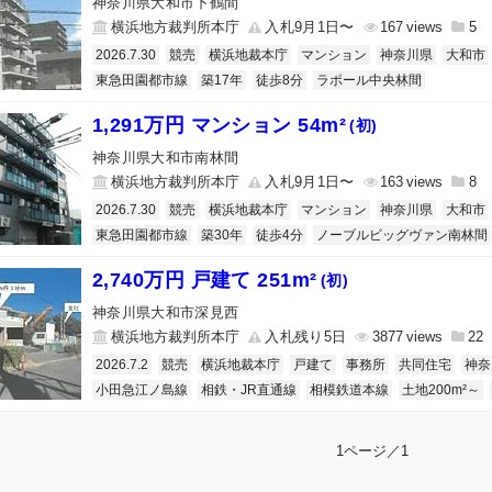
神奈川県大和市下鶴間
横浜地方裁判所本庁
入札9月1日〜
167
5
2026.7.30
競売
横浜地裁本庁
マンション
神奈川県
大和市
東急田園都市線
築17年
徒歩8分
ラポール中央林間
1,291万円 マンション 54m²
(初)
神奈川県大和市南林間
横浜地方裁判所本庁
入札9月1日〜
163
8
2026.7.30
競売
横浜地裁本庁
マンション
神奈川県
大和市
東急田園都市線
築30年
徒歩4分
ノーブルビッグヴァン南林間
2,740万円 戸建て 251m²
(初)
神奈川県大和市深見西
横浜地方裁判所本庁
入札残り5日
3877
22
2026.7.2
競売
横浜地裁本庁
戸建て
事務所
共同住宅
神奈
小田急江ノ島線
相鉄・JR直通線
相模鉄道本線
土地200m²～
1ページ／1