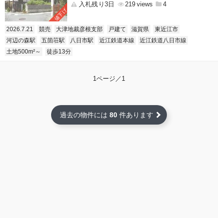
入札残り3日
219
4
値下げ
2026.7.21
競売
大津地裁彦根支部
戸建て
滋賀県
東近江市
河辺の森駅
五箇荘駅
八日市駅
近江鉄道本線
近江鉄道八日市線
土地500m²～
徒歩13分
1ページ／1
過去の物件には
80
件あります