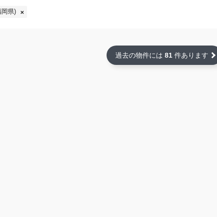
岡県)
過去の物件には
81
件あります