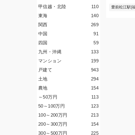
甲信越・北陸
110
豊前松江駅(福
東海
140
関西
269
中国
91
四国
59
九州・沖縄
133
マンション
199
戸建て
943
土地
294
農地
154
～50
万円
113
50～100
万円
123
100～200
万円
213
200～300
万円
154
300～500
万円
225