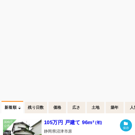
新着順
残り日数
価格
広さ
土地
築年
人
105万円 戸建て 96m²
(初)
静岡県沼津市原