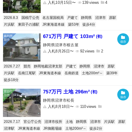
入札10月15日〜
139
4
2026.8.3
国税庁公売
名古屋国税局
戸建て
静岡県
沼津市
原駅
片浜駅
東田子の浦駅
JR東海道本線
築53年
徒歩4分
671万円 戸建て 103m²
(初)
静岡県沼津市根古屋
入札8月26日〜
92
2
2026.7.27
競売
静岡地裁沼津支部
戸建て
静岡県
沼津市
原駅
片浜駅
岳南江尾駅
JR東海道本線
岳南鉄道
土地200m²～
築39年
徒歩18分
757万円 土地 296m²
(初)
静岡県沼津市松長
入札8月18日〜
110
2026.7.17
官公庁公売
沼津市役所
土地
静岡県
沼津市
片浜駅
原駅
沼津駅
JR東海道本線
JR御殿場線
土地200m²～
徒歩2分