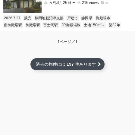
入札8月26日〜
216
5
2026.7.27
競売
静岡地裁沼津支部
戸建て
静岡県
御殿場市
南御殿場駅
御殿場駅
富士岡駅
JR御殿場線
土地150m²～
築32年
1ページ／1
過去の物件には
197
件あります