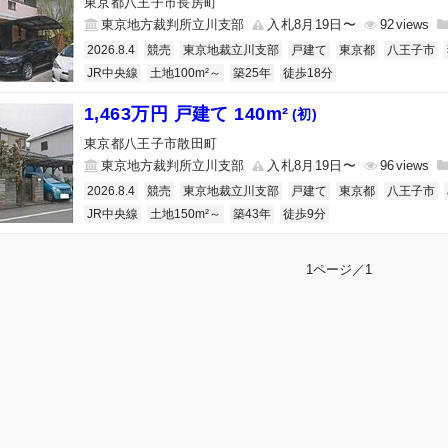
東京都八王子市長房町
東京地方裁判所立川支部
入札8月19日〜
92
2026.8.4
競売
東京地裁立川支部
戸建て
東京都
八王子市
JR中央線
土地100m²～
築25年
徒歩18分
1,463万円 戸建て 140m²
(初)
東京都八王子市散田町
東京地方裁判所立川支部
入札8月19日〜
96
2026.8.4
競売
東京地裁立川支部
戸建て
東京都
八王子市
JR中央線
土地150m²～
築43年
徒歩9分
1ページ／1