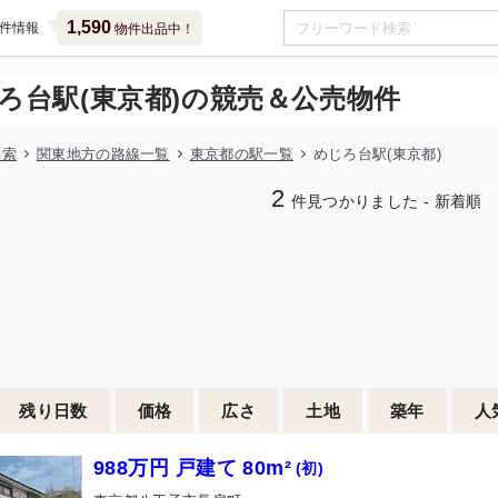
1,590
件情報
物件出品中！
ろ台駅(東京都)の競売＆公売物件
検索
関東地方の路線一覧
東京都の駅一覧
めじろ台駅(東京都)
2
件見つかりました - 新着順
残り日数
価格
広さ
土地
築年
人
988万円 戸建て 80m²
(初)