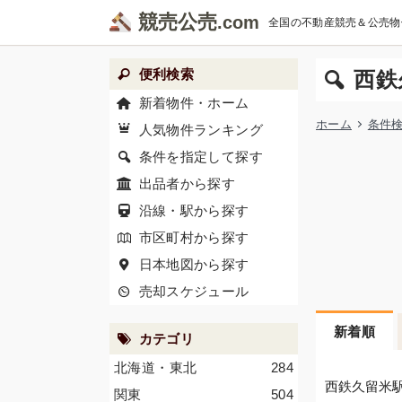
競売公売
全国の不動産競売＆公売物
便利検索
西鉄
新着物件・ホーム
ホーム
条件
人気物件ランキング
条件を指定して探す
出品者から探す
沿線・駅から探す
市区町村から探す
日本地図から探す
売却スケジュール
新着順
カテゴリ
北海道・東北
284
西鉄久留米駅
関東
504