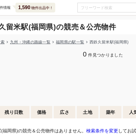
1,590
件情報
物件出品中！
久留米駅(福岡県)の競売＆公売物件
検索
九州・沖縄の路線一覧
福岡県の駅一覧
西鉄久留米駅(福岡県)
0
件見つかりました
残り日数
価格
広さ
土地
築年
人
(福岡県)の競売＆公売物件はありません。
検索条件を変更
してお