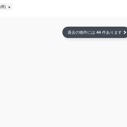
県)
過去の物件には
44
件あります