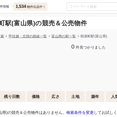
1,534
件情報
物件出品中！
町駅(富山県)の競売＆公売物件
検索
甲信越・北陸の路線一覧
富山県の駅一覧
朝菜町駅(富山県)
0
件見つかりました
残り日数
価格
広さ
土地
築年
人
山県)の競売＆公売物件はありません。
検索条件を変更
してお試し