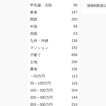
甲信越・北陸
98
朝菜町駅(富山
東海
147
関西
250
中国
94
四国
53
九州・沖縄
136
マンション
192
戸建て
896
土地
290
農地
156
～50
万円
113
50～100
万円
116
100～200
万円
204
200～300
万円
144
300～500
万円
214