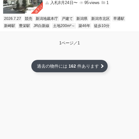
入札8月24日〜
95
1
値下げ
2026.7.27
競売
新潟地裁本庁
戸建て
新潟県
新潟市北区
早通駅
新崎駅
豊栄駅
JR白新線
土地200m²～
築46年
徒歩10分
1ページ／1
過去の物件には
162
件あります