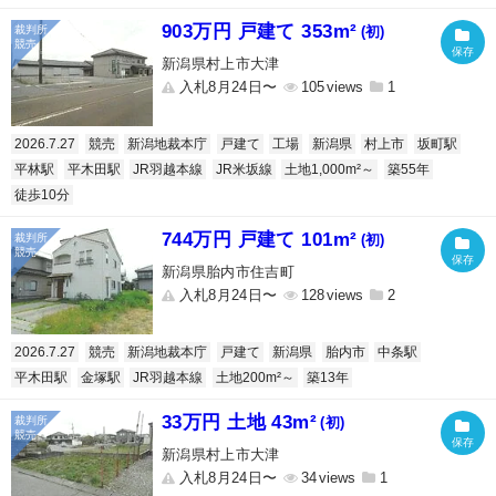
903万円 戸建て 353m²
(初)
新潟県村上市大津
入札8月24日〜
105
1
2026.7.27
競売
新潟地裁本庁
戸建て
工場
新潟県
村上市
坂町駅
平林駅
平木田駅
JR羽越本線
JR米坂線
土地1,000m²～
築55年
徒歩10分
744万円 戸建て 101m²
(初)
新潟県胎内市住吉町
入札8月24日〜
128
2
2026.7.27
競売
新潟地裁本庁
戸建て
新潟県
胎内市
中条駅
平木田駅
金塚駅
JR羽越本線
土地200m²～
築13年
33万円 土地 43m²
(初)
新潟県村上市大津
入札8月24日〜
34
1