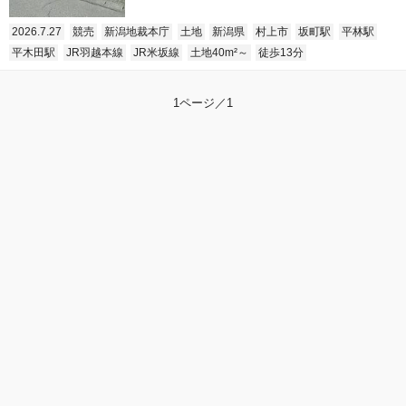
2026.7.27
競売
新潟地裁本庁
土地
新潟県
村上市
坂町駅
平林駅
平木田駅
JR羽越本線
JR米坂線
土地40m²～
徒歩13分
1ページ／1