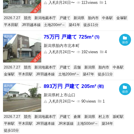
入札8月24日〜
113
1
値下げ
2026.7.27
競売
新潟地裁本庁
戸建て
新潟県
胎内市
中条駅
金塚駅
平木田駅
JR羽越本線
土地200m²～
築41年
徒歩11分
75万円 戸建て 725m²
(5)
新潟県胎内市北本町
入札8月24日〜
192
4
値下げ
2026.7.27
競売
新潟地裁本庁
戸建て
店舗
新潟県
胎内市
中条駅
金塚駅
平木田駅
JR羽越本線
土地200m²～
築47年
徒歩11分
893万円 戸建て 205m²
(初)
新潟県村上市山口
入札8月24日〜
90
1
2026.7.27
競売
新潟地裁本庁
戸建て
倉庫
新潟県
村上市
坂町駅
平林駅
平木田駅
JR羽越本線
JR米坂線
土地500m²～
築34年
徒歩10分