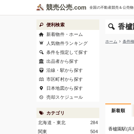
競売公売
全国の不動産競売＆公売物
便利検索
香櫨
新着物件・ホーム
ホーム
条件
人気物件ランキング
条件を指定して探す
出品者から探す
沿線・駅から探す
市区町村から探す
日本地図から探す
売却スケジュール
新着順
カテゴリ
北海道・東北
284
香櫨園駅(兵
関東
504