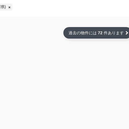
県)
過去の物件には
72
件あります