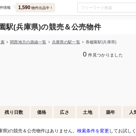
1,590
件情報
物件出品中！
園駅(兵庫県)の競売＆公売物件
検索
関西地方の路線一覧
兵庫県の駅一覧
香櫨園駅(兵庫県)
0
件見つかりました
残り日数
価格
広さ
土地
築年
人
庫県)の競売＆公売物件はありません。
検索条件を変更
してお試し