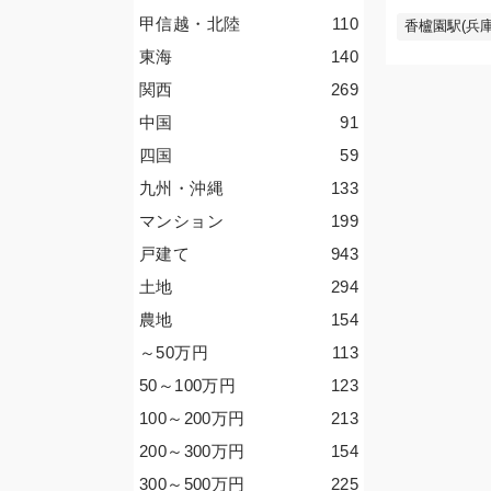
甲信越・北陸
110
香櫨園駅(兵庫
東海
140
関西
269
中国
91
四国
59
九州・沖縄
133
マンション
199
戸建て
943
土地
294
農地
154
～50
万円
113
50～100
万円
123
100～200
万円
213
200～300
万円
154
300～500
万円
225