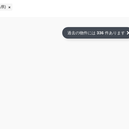
県)
過去の物件には
336
件あります