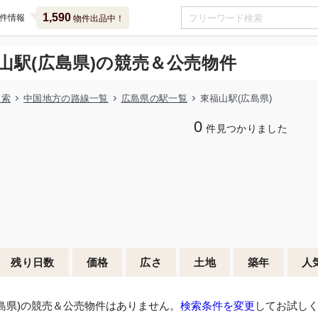
1,590
件情報
物件出品中！
山駅(広島県)の競売＆公売物件
検索
中国地方の路線一覧
広島県の駅一覧
東福山駅(広島県)
0
件見つかりました
残り日数
価格
広さ
土地
築年
人
島県)の競売＆公売物件はありません。
検索条件を変更
してお試し