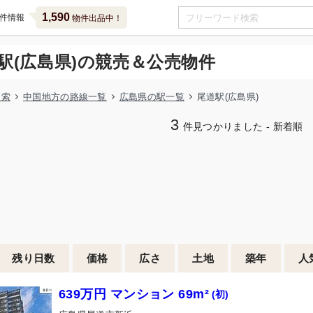
1,590
件情報
物件出品中！
駅(広島県)の競売＆公売物件
検索
中国地方の路線一覧
広島県の駅一覧
尾道駅(広島県)
3
件見つかりました - 新着順
残り日数
価格
広さ
土地
築年
人
639万円 マンション 69m²
(初)