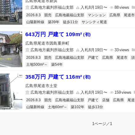
広島県尾道市新浜
広島地方裁判所福山支部
入札8月19日〜
88
2026.8.3
競売
広島地裁福山支部
マンション
広島県
尾道市
山陽新幹線
築39年
徒歩11分
サンシティ尾道
643万円 戸建て 109m²
(初)
広島県尾道市因島重井町
広島地方裁判所福山支部
入札8月19日〜
33
2026.8.3
競売
広島地裁福山支部
戸建て
広島県
尾道市
須
土地500m²～
築54年
358万円 戸建て 116m²
(初)
広島県尾道市土堂
広島地方裁判所福山支部
入札8月19日〜
159
2026.8.3
競売
広島地裁福山支部
戸建て
店舗
広島県
尾道
山陽新幹線
土地60m²～
築102年
徒歩13分
1ページ／1