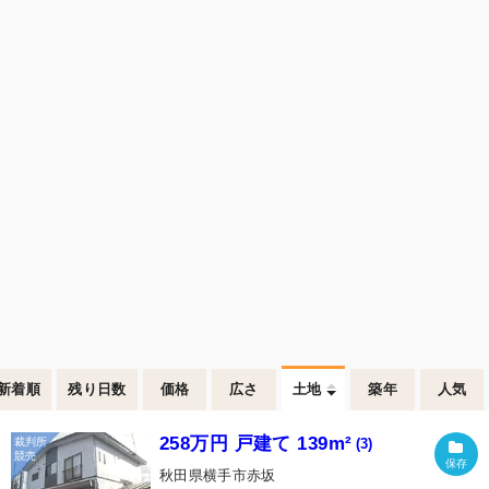
新着順
残り日数
価格
広さ
土地
築年
人気
258万円 戸建て 139m²
(3)
秋田県横手市赤坂