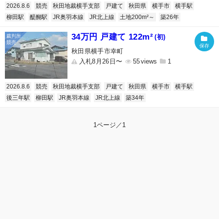
2026.8.6
競売
秋田地裁横手支部
戸建て
秋田県
横手市
横手駅
柳田駅
醍醐駅
JR奥羽本線
JR北上線
土地200m²～
築26年
34万円 戸建て 122m²
(初)
秋田県横手市幸町
入札8月26日〜
55
1
2026.8.6
競売
秋田地裁横手支部
戸建て
秋田県
横手市
横手駅
後三年駅
柳田駅
JR奥羽本線
JR北上線
築34年
1ページ／1