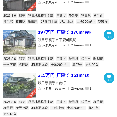
入札8月26日〜
20
値下げ
2026.8.6
競売
秋田地裁横手支部
戸建て
作業場
秋田県
横手市
横手駅
柳田駅
醍醐駅
JR奥羽本線
JR北上線
土地500m²～
築53年
197万円 戸建て 170m²
(初)
秋田県横手市平鹿町醍醐
入札8月26日〜
23
1
2026.8.6
競売
秋田地裁横手支部
戸建て
秋田県
横手市
醍醐駅
十文字駅
柳田駅
JR奥羽本線
土地200m²～
築27年
徒歩20分
215万円 戸建て 151m²
(3)
秋田県横手市南町
入札8月26日〜
26
1
値下げ
2026.8.6
競売
秋田地裁横手支部
戸建て
秋田県
横手市
横手駅
柳田駅
相野々駅
JR奥羽本線
JR北上線
土地200m²～
築41年
徒歩13分