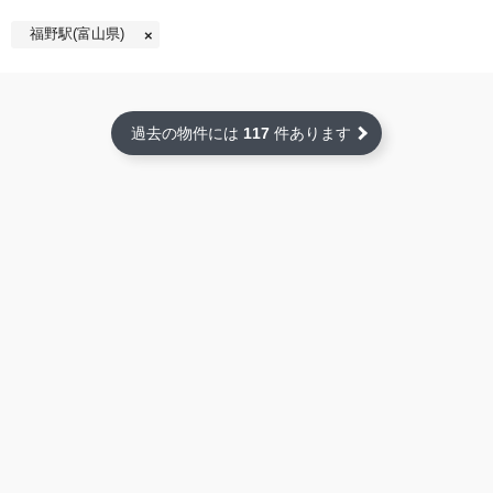
福野駅(富山県)
過去の物件には
117
件あります