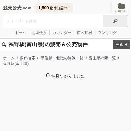
競売公売
1,590
物件出品中！
お気に入り
ホーム
地図検索
カレンダー
市区町村
ランキング
福野駅(富山県)の競売＆公売物件
ホーム
条件検索
甲信越・北陸の路線一覧
富山県の駅一覧
福野駅(富山県)
0
件見つかりました