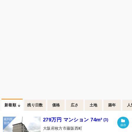
新着順
残り日数
価格
広さ
土地
築年
人
279万円 マンション 74m²
(3)
大阪府枚方市藤阪西町