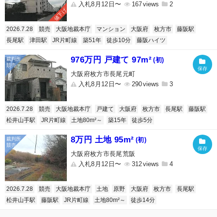
入札8月12日〜
167
2
値下げ
2026.7.28
競売
大阪地裁本庁
マンション
大阪府
枚方市
藤阪駅
長尾駅
津田駅
JR片町線
築51年
徒歩10分
藤阪ハイツ
976万円 戸建て 97m²
(初)
大阪府枚方市長尾元町
入札8月12日〜
290
3
2026.7.28
競売
大阪地裁本庁
戸建て
大阪府
枚方市
長尾駅
藤阪駅
松井山手駅
JR片町線
土地80m²～
築15年
徒歩5分
8万円 土地 95m²
(初)
大阪府枚方市長尾荒阪
入札8月12日〜
312
4
2026.7.28
競売
大阪地裁本庁
土地
原野
大阪府
枚方市
長尾駅
松井山手駅
藤阪駅
JR片町線
土地80m²～
徒歩14分