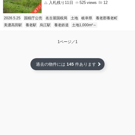
入札残り11日
525
12
値下げ
2026.5.25
国税庁公売
名古屋国税局
土地
岐阜県
養老郡養老町
美濃高田駅
養老駅
烏江駅
養老鉄道
土地1,000m²～
1ページ／1
過去の物件には
145
件あります