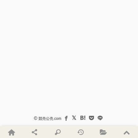
©
競売公売.com