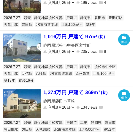
入札8月26日〜
196
4
2026.7.27
競売
静岡地裁浜松支部
戸建て
静岡県
磐田市
豊田町駅
天竜川駅
磐田駅
JR東海道本線
土地150m²～
築8年
1,016万円 戸建て 97m²
(初)
静岡県浜松市中央区宮竹町
入札8月26日〜
205
8
2026.7.27
競売
静岡地裁浜松支部
戸建て
静岡県
浜松市中央区
天竜川駅
助信駅
八幡駅
JR東海道本線
遠州鉄道
土地100m²～
築13年
徒歩16分
1,274万円 戸建て 369m²
(初)
静岡県磐田市草崎
入札8月26日〜
134
2026.7.27
競売
静岡地裁浜松支部
戸建て
工場
静岡県
磐田市
豊田町駅
磐田駅
天竜川駅
JR東海道本線
土地500m²～
築52年