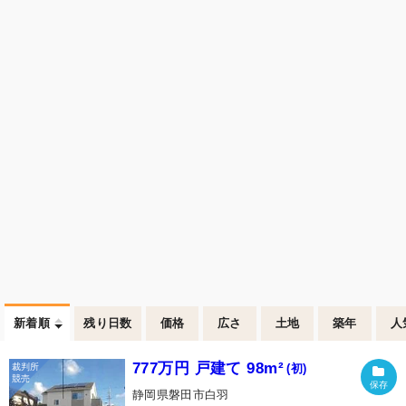
新着順
残り日数
価格
広さ
土地
築年
人
777万円 戸建て 98m²
(初)
静岡県磐田市白羽