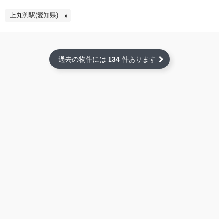
上丸渕駅(愛知県)
過去の物件には
134
件あります