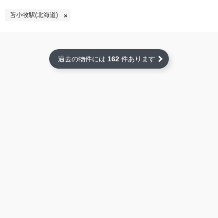
苫小牧駅(北海道)
過去の物件には
162
件あります