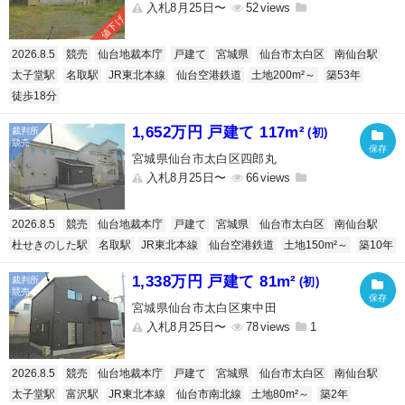
入札8月25日〜
52
値下げ
2026.8.5
競売
仙台地裁本庁
戸建て
宮城県
仙台市太白区
南仙台駅
太子堂駅
名取駅
JR東北本線
仙台空港鉄道
土地200m²～
築53年
徒歩18分
1,652万円 戸建て 117m²
(初)
宮城県仙台市太白区四郎丸
入札8月25日〜
66
2026.8.5
競売
仙台地裁本庁
戸建て
宮城県
仙台市太白区
南仙台駅
杜せきのした駅
名取駅
JR東北本線
仙台空港鉄道
土地150m²～
築10年
1,338万円 戸建て 81m²
(初)
宮城県仙台市太白区東中田
入札8月25日〜
78
1
2026.8.5
競売
仙台地裁本庁
戸建て
宮城県
仙台市太白区
南仙台駅
太子堂駅
富沢駅
JR東北本線
仙台市南北線
土地80m²～
築2年