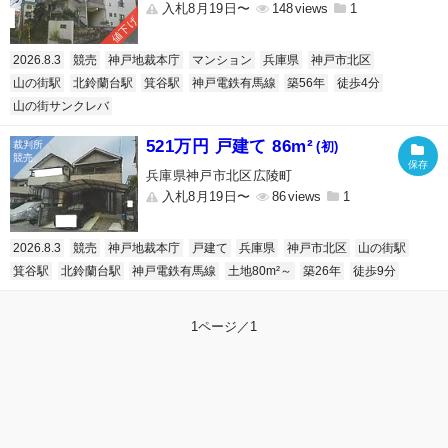
入札8月19日〜
148
1
値下げ
2026.8.3
競売
神戸地裁本庁
マンション
兵庫県
神戸市北区
山の街駅
北鈴蘭台駅
箕谷駅
神戸電鉄有馬線
築56年
徒歩4分
山の街サンクレバ
521万円 戸建て 86m²
(初)
兵庫県神戸市北区広陵町
入札8月19日〜
86
1
2026.8.3
競売
神戸地裁本庁
戸建て
兵庫県
神戸市北区
山の街駅
箕谷駅
北鈴蘭台駅
神戸電鉄有馬線
土地80m²～
築26年
徒歩9分
1ページ／1