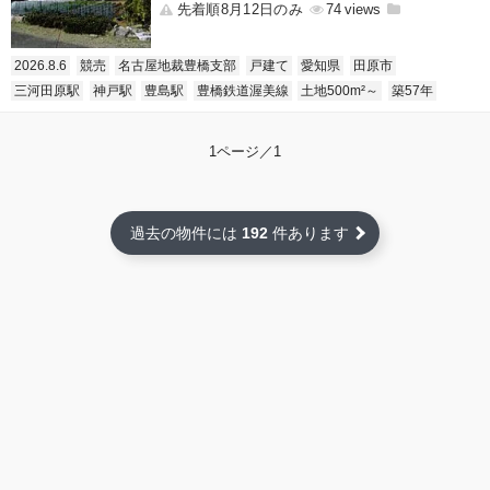
先着順8月12日のみ
74
2026.8.6
競売
名古屋地裁豊橋支部
戸建て
愛知県
田原市
三河田原駅
神戸駅
豊島駅
豊橋鉄道渥美線
土地500m²～
築57年
1ページ／1
過去の物件には
192
件あります