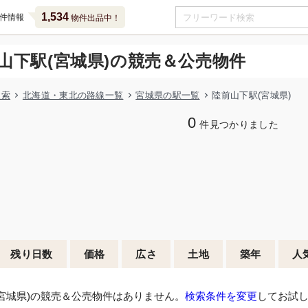
1,534
件情報
物件出品中！
山下駅(宮城県)の競売＆公売物件
検索
北海道・東北の路線一覧
宮城県の駅一覧
陸前山下駅(宮城県)
0
件見つかりました
残り日数
価格
広さ
土地
築年
人
宮城県)の競売＆公売物件はありません。
検索条件を変更
してお試