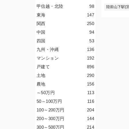
甲信越・北陸
98
陸前山下駅(宮
東海
147
関西
250
中国
94
四国
53
九州・沖縄
136
マンション
192
戸建て
896
土地
290
農地
156
～50
万円
113
50～100
万円
116
100～200
万円
204
200～300
万円
144
300～500
万円
214