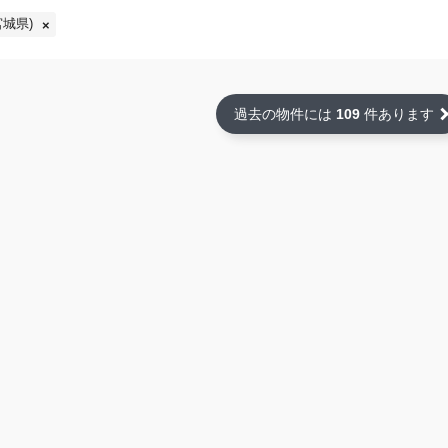
城県)
過去の物件には
109
件あります