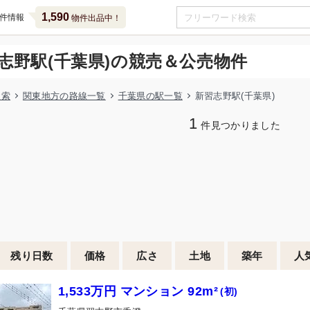
1,590
件情報
物件出品中！
志野駅(千葉県)の競売＆公売物件
検索
関東地方の路線一覧
千葉県の駅一覧
新習志野駅(千葉県)
1
件見つかりました
残り日数
価格
広さ
土地
築年
人
1,533万円 マンション 92m²
(初)