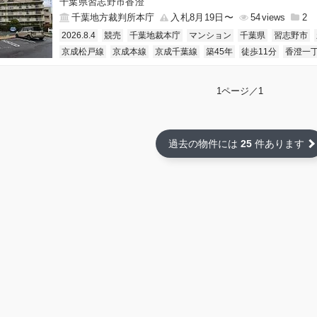
千葉県習志野市香澄
千葉地方裁判所本庁
入札8月19日〜
54
2
2026.8.4
競売
千葉地裁本庁
マンション
千葉県
習志野市
京成松戸線
京成本線
京成千葉線
築45年
徒歩11分
香澄一
1ページ／1
過去の物件には
25
件あります