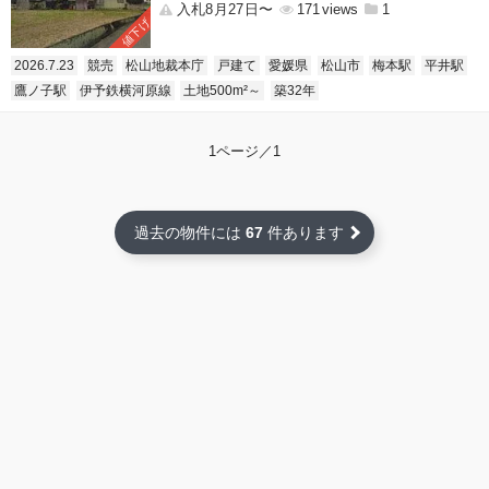
入札8月27日〜
171
1
値下げ
2026.7.23
競売
松山地裁本庁
戸建て
愛媛県
松山市
梅本駅
平井駅
鷹ノ子駅
伊予鉄横河原線
土地500m²～
築32年
1ページ／1
過去の物件には
67
件あります