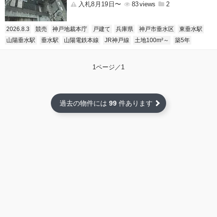
入札8月19日〜
83
2
2026.8.3
競売
神戸地裁本庁
戸建て
兵庫県
神戸市垂水区
東垂水駅
山陽垂水駅
垂水駅
山陽電鉄本線
JR神戸線
土地100m²～
築5年
1ページ／1
過去の物件には
99
件あります