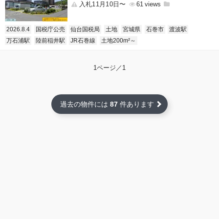
入札11月10日〜
61
2026.8.4
国税庁公売
仙台国税局
土地
宮城県
石巻市
渡波駅
万石浦駅
陸前稲井駅
JR石巻線
土地200m²～
1ページ／1
過去の物件には
87
件あります