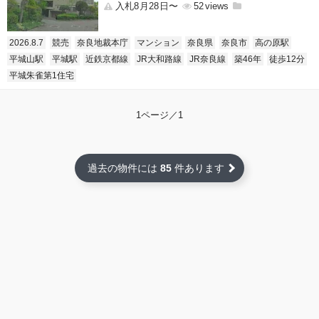
入札8月28日〜
52
2026.8.7
競売
奈良地裁本庁
マンション
奈良県
奈良市
高の原駅
平城山駅
平城駅
近鉄京都線
JR大和路線
JR奈良線
築46年
徒歩12分
平城朱雀第1住宅
1ページ／1
過去の物件には
85
件あります