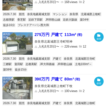
入札8月20日〜
168
2
2026.7.30
競売
奈良地裁葛城支部
マンション
奈良県
北葛城郡上牧町
志都美駅
香芝駅
近鉄下田駅
JR和歌山線
近鉄大阪線
築34年
徒歩16分
プレステアーバン西大和
275万円 戸建て 113m²
(初)
奈良県北葛城郡王寺町明神
入札8月20日〜
226
12
2026.7.30
競売
奈良地裁葛城支部
戸建て
奈良県
北葛城郡王寺町
三郷駅
畠田駅
志都美駅
JR大和路線
JR和歌山線
土地100m²～
築38年
徒歩15分
390万円 戸建て 80m²
(初)
奈良県北葛城郡上牧町下牧
入札8月20日〜
100
2
2026.7.30
競売
奈良地裁葛城支部
戸建て
奈良県
北葛城郡上牧町