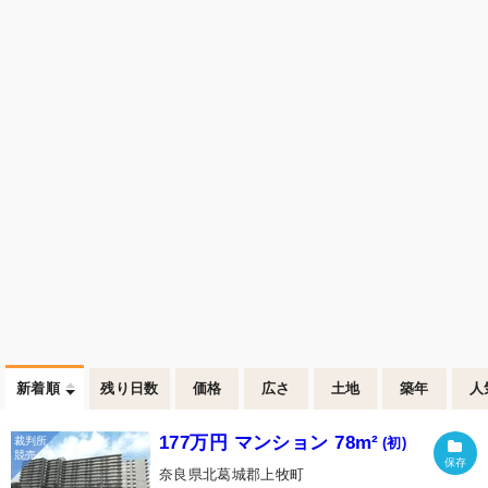
新着順
残り日数
価格
広さ
土地
築年
人
177万円 マンション 78m²
(初)
奈良県北葛城郡上牧町