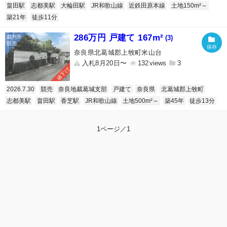
畠田駅
志都美駅
大輪田駅
JR和歌山線
近鉄田原本線
土地150m²～
築21年
徒歩11分
286万円 戸建て 167m²
(3)
奈良県北葛城郡上牧町米山台
入札8月20日〜
132
3
値下げ
2026.7.30
競売
奈良地裁葛城支部
戸建て
奈良県
北葛城郡上牧町
志都美駅
畠田駅
香芝駅
JR和歌山線
土地500m²～
築45年
徒歩13分
1ページ／1