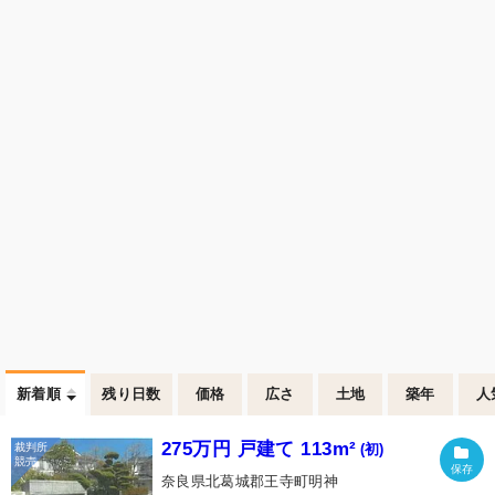
新着順
残り日数
価格
広さ
土地
築年
人
275万円 戸建て 113m²
(初)
奈良県北葛城郡王寺町明神