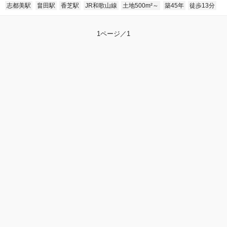
志都美駅
畠田駅
香芝駅
JR和歌山線
土地500m²～
築45年
徒歩13分
1ページ／1