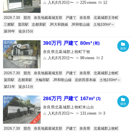
入札8月20日〜
225
12
2026.7.30
競売
奈良地裁葛城支部
戸建て
奈良県
北葛城郡王寺町
三郷駅
畠田駅
志都美駅
JR大和路線
JR和歌山線
土地100m²～
築38年
徒歩15分
390万円 戸建て 80m²
(初)
奈良県北葛城郡上牧町下牧
入札8月20日〜
98
2
2026.7.30
競売
奈良地裁葛城支部
戸建て
奈良県
北葛城郡上牧町
畠田駅
志都美駅
大輪田駅
JR和歌山線
近鉄田原本線
土地150m²～
築21年
徒歩11分
286万円 戸建て 167m²
(3)
奈良県北葛城郡上牧町米山台
入札8月20日〜
131
3
値下げ
2026.7.30
競売
奈良地裁葛城支部
戸建て
奈良県
北葛城郡上牧町