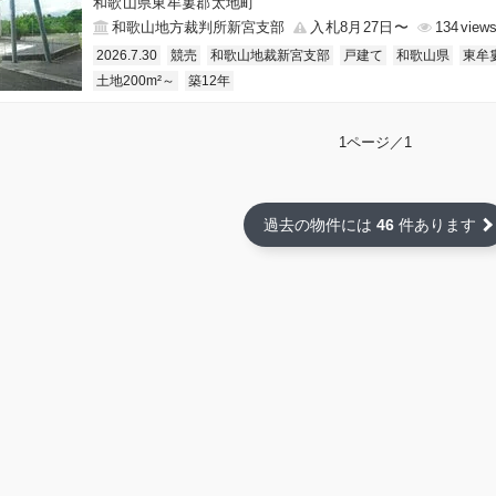
和歌山県東牟婁郡太地町
和歌山地方裁判所新宮支部
入札8月27日〜
134
2026.7.30
競売
和歌山地裁新宮支部
戸建て
和歌山県
東牟
土地200m²～
築12年
1ページ／1
過去の物件には
46
件あります