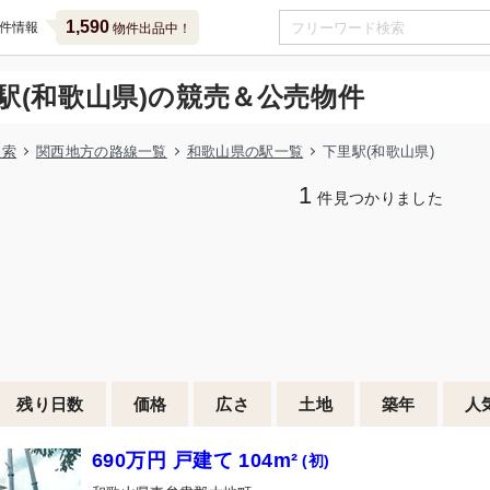
1,590
件情報
物件出品中！
駅(和歌山県)の競売＆公売物件
検索
関西地方の路線一覧
和歌山県の駅一覧
下里駅(和歌山県)
1
件見つかりました
残り日数
価格
広さ
土地
築年
人
690万円 戸建て 104m²
(初)