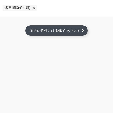
多田羅駅(栃木県)
過去の物件には
148
件あります