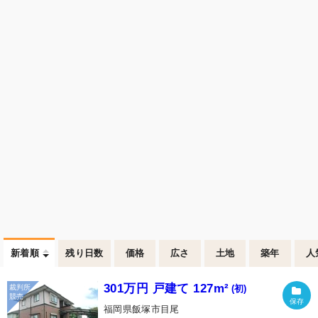
新着順
残り日数
価格
広さ
土地
築年
人
301万円 戸建て 127m²
(初)
福岡県飯塚市目尾