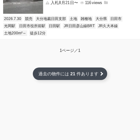
入札8月21日〜
116
2026.7.30
競売
大分地裁日田支部
土地
雑種地
大分県
日田市
光岡駅
日田市役所前駅
日田駅
JR日田彦山線BRT
JR久大本線
土地200m²～
徒歩12分
1ページ／1
過去の物件には
21
件あります