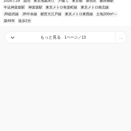
2026.7.29
競売
東京地裁本庁
戸建て
東京都
新宿区
飯田橋駅
牛込神楽坂駅
神楽坂駅
東京メトロ有楽町線
東京メトロ南北線
JR総武線
JR中央線
都営大江戸線
東京メトロ東西線
土地200m²～
築48年
徒歩2分
もっと見る
1ページ／13