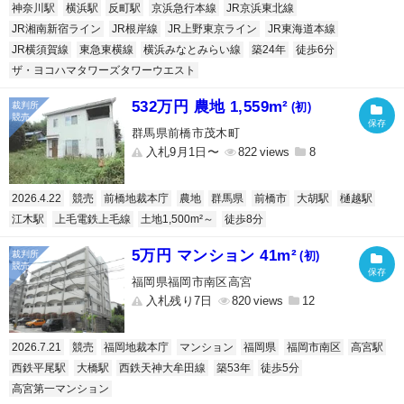
神奈川駅
横浜駅
反町駅
京浜急行本線
JR京浜東北線
JR湘南新宿ライン
JR根岸線
JR上野東京ライン
JR東海道本線
JR横須賀線
東急東横線
横浜みなとみらい線
築24年
徒歩6分
ザ・ヨコハマタワーズタワーウエスト
532万円 農地 1,559m²
(初)
群馬県前橋市茂木町
入札9月1日〜
822
8
2026.4.22
競売
前橋地裁本庁
農地
群馬県
前橋市
大胡駅
樋越駅
江木駅
上毛電鉄上毛線
土地1,500m²～
徒歩8分
5万円 マンション 41m²
(初)
福岡県福岡市南区高宮
入札残り7日
820
12
2026.7.21
競売
福岡地裁本庁
マンション
福岡県
福岡市南区
高宮駅
西鉄平尾駅
大橋駅
西鉄天神大牟田線
築53年
徒歩5分
高宮第一マンション