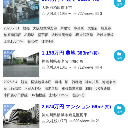
大阪府柏原市上市
入札8月19日〜
727
3
2026.7.31
競売
大阪地裁堺支部
戸建て
事務所
大阪府
柏原市
柏原南口駅
柏原駅
堅下駅
近鉄道明寺線
JR大和路線
近鉄大阪線
土地150m²～
築45年
徒歩4分
1,158万円 農地 383m²
(初)
神奈川県海老名市柏ケ谷
入札8月18日〜
712
4
2026.6.4
競売
横浜地裁本庁
農地
畑
雑種地
神奈川県
海老名市
かしわ台駅
さがみ野駅
海老名駅
相模鉄道本線
相鉄・JR直通線
小田急小田原線
JR相模線
土地200m²～
徒歩9分
2,674万円 マンション 66m²
(初)
神奈川県横浜市鶴見区尻手
入札残り7日
696
21