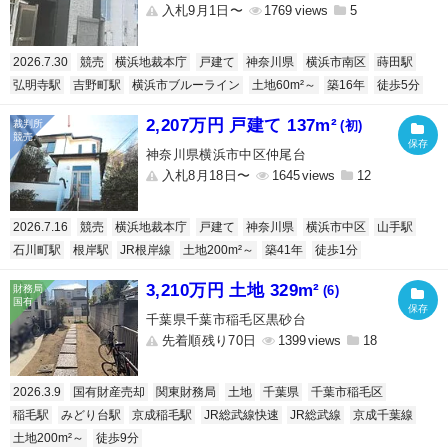
入札9月1日〜
1769
5
2026.7.30
競売
横浜地裁本庁
戸建て
神奈川県
横浜市南区
蒔田駅
弘明寺駅
吉野町駅
横浜市ブルーライン
土地60m²～
築16年
徒歩5分
2,207万円 戸建て 137m²
(初)
神奈川県横浜市中区仲尾台
入札8月18日〜
1645
12
2026.7.16
競売
横浜地裁本庁
戸建て
神奈川県
横浜市中区
山手駅
石川町駅
根岸駅
JR根岸線
土地200m²～
築41年
徒歩1分
3,210万円 土地 329m²
(6)
千葉県千葉市稲毛区黒砂台
先着順残り70日
1399
18
2026.3.9
国有財産売却
関東財務局
土地
千葉県
千葉市稲毛区
稲毛駅
みどり台駅
京成稲毛駅
JR総武線快速
JR総武線
京成千葉線
土地200m²～
徒歩9分