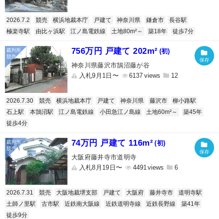
2026.7.2
競売
横浜地裁本庁
戸建て
神奈川県
鎌倉市
長谷駅
極楽寺駅
由比ヶ浜駅
江ノ島電鉄線
土地80m²～
築18年
徒歩7分
756万円 戸建て 202m²
(初)
神奈川県藤沢市鵠沼藤が谷
入札9月1日〜
6137
12
2026.7.30
競売
横浜地裁本庁
戸建て
神奈川県
藤沢市
柳小路駅
石上駅
本鵠沼駅
江ノ島電鉄線
小田急江ノ島線
土地60m²～
築45年
徒歩4分
74万円 戸建て 116m²
(初)
大阪府藤井寺市道明寺
入札8月19日〜
4491
6
2026.7.31
競売
大阪地裁堺支部
戸建て
大阪府
藤井寺市
道明寺駅
土師ノ里駅
古市駅
近鉄南大阪線
近鉄道明寺線
近鉄長野線
築41年
徒歩9分