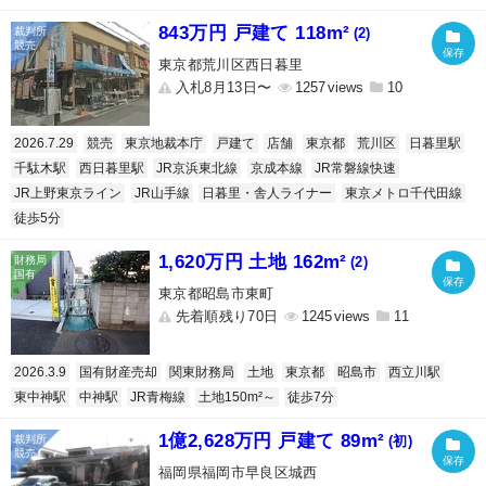
843万円 戸建て 118m²
(2)
東京都荒川区西日暮里
入札8月13日〜
1257
10
2026.7.29
競売
東京地裁本庁
戸建て
店舗
東京都
荒川区
日暮里駅
千駄木駅
西日暮里駅
JR京浜東北線
京成本線
JR常磐線快速
JR上野東京ライン
JR山手線
日暮里・舎人ライナー
東京メトロ千代田線
徒歩5分
1,620万円 土地 162m²
(2)
東京都昭島市東町
先着順残り70日
1245
11
2026.3.9
国有財産売却
関東財務局
土地
東京都
昭島市
西立川駅
東中神駅
中神駅
JR青梅線
土地150m²～
徒歩7分
1億2,628万円 戸建て 89m²
(初)
福岡県福岡市早良区城西