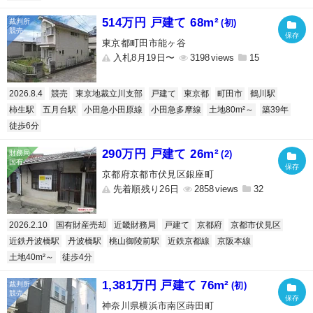
514万円 戸建て 68m²
(初)
東京都町田市能ヶ谷
入札8月19日〜
3198
15
2026.8.4
競売
東京地裁立川支部
戸建て
東京都
町田市
鶴川駅
柿生駅
五月台駅
小田急小田原線
小田急多摩線
土地80m²～
築39年
徒歩6分
290万円 戸建て 26m²
(2)
京都府京都市伏見区銀座町
先着順残り26日
2858
32
2026.2.10
国有財産売却
近畿財務局
戸建て
京都府
京都市伏見区
近鉄丹波橋駅
丹波橋駅
桃山御陵前駅
近鉄京都線
京阪本線
土地40m²～
徒歩4分
1,381万円 戸建て 76m²
(初)
神奈川県横浜市南区蒔田町