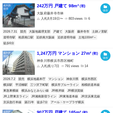
242万円 戸建て 98m²
(初)
大阪府藤井寺市林
入札8月19日〜
803
6
2026.7.31
競売
大阪地裁堺支部
戸建て
大阪府
藤井寺市
土師ノ里駅
道明寺駅
柏原南口駅
近鉄南大阪線
近鉄道明寺線
土地100m²～
徒歩6分
1,247万円 マンション 27m²
(初)
神奈川県横浜市西区楠町
入札残り7日
791
14
2026.7.2
競売
横浜地裁本庁
マンション
神奈川県
横浜市西区
横浜駅
平沼橋駅
三ツ沢下町駅
横浜市ブルーライン
相模鉄道本線
東急東横線
横浜みなとみらい線
JR根岸線
JR横須賀線
JR上野東京ライン
JR湘南新宿ライン
JR東海道本線
JR京浜東北線
京浜急行本線
築21年
徒歩7分
アール・ケープラザ横浜
907万円 戸建て 165m²
(初)