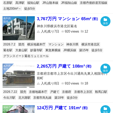
石原駅
高津駅
福知山駅
JR山陰本線
JR福知山線
京都丹後鉄道宮福線
土地200m²～
徒歩5分
3,767万円 マンション 65m²
(初)
神奈川県横浜市港北区菊名
入札残り7日
920
12
2026.7.2
競売
横浜地裁本庁
マンション
神奈川県
横浜市港北区
菊名駅
大倉山駅
妙蓮寺駅
東急東横線
JR横浜線
築15年
徒歩5分
グランスイート菊名リュミエール
2,265万円 戸建て 108m²
(初)
京都府京都市上京区今出川通烏丸東入相国寺門
前町
入札残り8日
910
18
2026.7.22
競売
京都地裁本庁
戸建て
京都府
京都市上京区
鞍馬口駅
今出川駅
北大路駅
京都市烏丸線
築18年
徒歩3分
124万円 戸建て 191m²
(初)