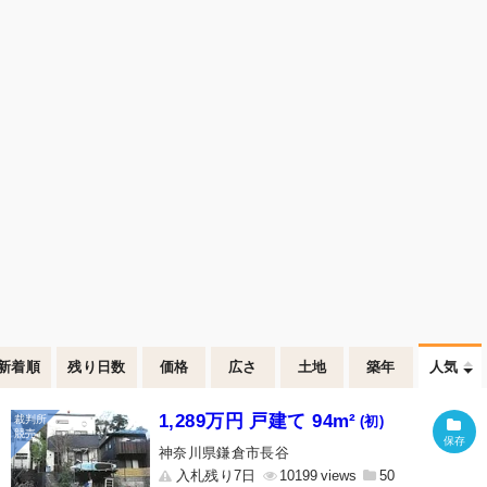
新着順
残り日数
価格
広さ
土地
築年
人気
1,289万円 戸建て 94m²
(初)
神奈川県鎌倉市長谷
入札残り7日
10199
50