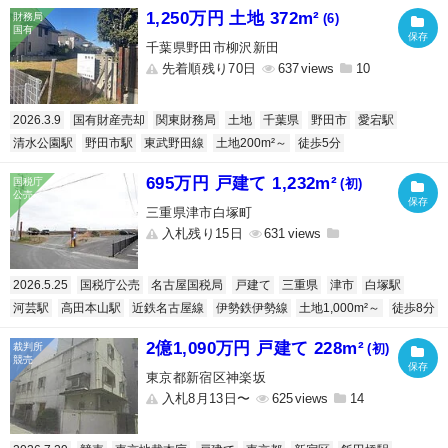
1,250万円 土地 372m²
(6)
千葉県野田市柳沢新田
先着順残り70日
637
10
2026.3.9
国有財産売却
関東財務局
土地
千葉県
野田市
愛宕駅
清水公園駅
野田市駅
東武野田線
土地200m²～
徒歩5分
695万円 戸建て 1,232m²
(初)
三重県津市白塚町
入札残り15日
631
2026.5.25
国税庁公売
名古屋国税局
戸建て
三重県
津市
白塚駅
河芸駅
高田本山駅
近鉄名古屋線
伊勢鉄伊勢線
土地1,000m²～
徒歩8分
2億1,090万円 戸建て 228m²
(初)
東京都新宿区神楽坂
入札8月13日〜
625
14