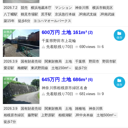
2026.7.2
競売
横浜地裁本庁
マンション
神奈川県
横浜市鶴見区
八丁畷駅
鶴見市場駅
尻手駅
京浜急行本線
JR南武支線
JR南武線
築15年
徒歩6分
ヨコハマオールパークス
600万円 土地 161m²
(2)
千葉県野田市上花輪
先着順残り70日
690
6
2026.3.9
国有財産売却
関東財務局
土地
千葉県
野田市
野田市駅
愛宕駅
梅郷駅
東武野田線
土地150m²～
徒歩7分
645万円 土地 686m²
(6)
神奈川県相模原市緑区名倉
先着順残り70日
681
9
2026.3.9
国有財産売却
関東財務局
土地
雑種地
神奈川県
相模原市緑区
藤野駅
上野原駅
相模湖駅
JR中央本線
土地500m²～
徒歩7分