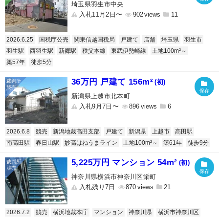
埼玉県羽生市中央
入札11月2日〜
902
11
2026.6.25
国税庁公売
関東信越国税局
戸建て
店舗
埼玉県
羽生市
羽生駅
西羽生駅
新郷駅
秩父本線
東武伊勢崎線
土地100m²～
築57年
徒歩5分
36万円 戸建て 156m²
(初)
新潟県上越市北本町
入札9月7日〜
896
6
2026.6.8
競売
新潟地裁高田支部
戸建て
新潟県
上越市
高田駅
南高田駅
春日山駅
妙高はねうまライン
土地100m²～
築61年
徒歩9分
5,225万円 マンション 54m²
(初)
神奈川県横浜市神奈川区栄町
入札残り7日
870
21
2026.7.2
競売
横浜地裁本庁
マンション
神奈川県
横浜市神奈川区