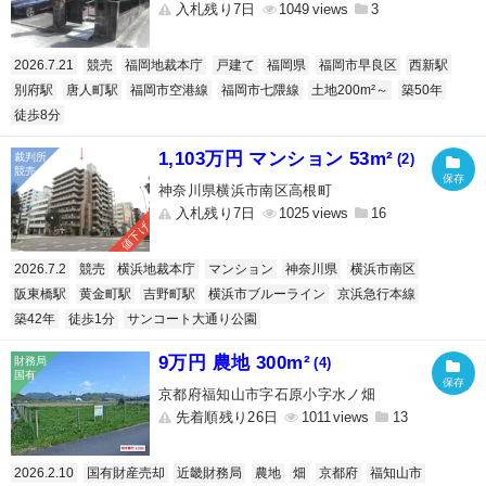
入札残り7日
1049
3
2026.7.21
競売
福岡地裁本庁
戸建て
福岡県
福岡市早良区
西新駅
別府駅
唐人町駅
福岡市空港線
福岡市七隈線
土地200m²～
築50年
徒歩8分
1,103万円 マンション 53m²
(2)
神奈川県横浜市南区高根町
入札残り7日
1025
16
値下げ
2026.7.2
競売
横浜地裁本庁
マンション
神奈川県
横浜市南区
阪東橋駅
黄金町駅
吉野町駅
横浜市ブルーライン
京浜急行本線
築42年
徒歩1分
サンコート大通り公園
9万円 農地 300m²
(4)
京都府福知山市字石原小字水ノ畑
先着順残り26日
1011
13
2026.2.10
国有財産売却
近畿財務局
農地
畑
京都府
福知山市