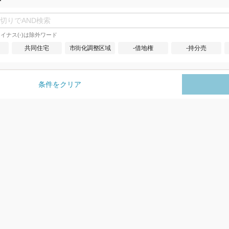
イナス(-)は除外ワード
共同住宅
市街化調整区域
-借地権
-持分売