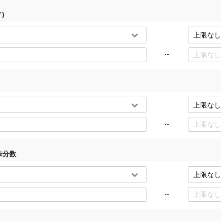
)
～
～
歩分数
～