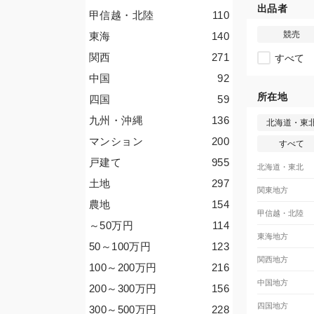
出品者
甲信越・北陸
110
競売
東海
140
関西
271
すべて
中国
92
所在地
四国
59
九州・沖縄
136
北海道・東
マンション
200
すべて
戸建て
955
北海道・東北
土地
297
関東地方
農地
154
甲信越・北陸
～50
万円
114
東海地方
50～100
万円
123
関西地方
100～200
万円
216
中国地方
200～300
万円
156
四国地方
300～500
万円
228