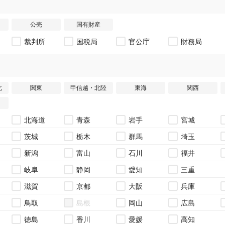
公売
国有財産
裁判所
国税局
官公庁
財務局
北
関東
甲信越・北陸
東海
関西
北海道
青森
岩手
宮城
茨城
栃木
群馬
埼玉
新潟
富山
石川
福井
岐阜
静岡
愛知
三重
滋賀
京都
大阪
兵庫
鳥取
島根
岡山
広島
徳島
香川
愛媛
高知