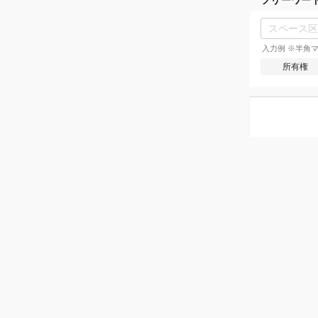
入力例 ※半角マ
所有権