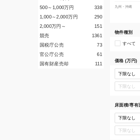
500～1,000
万円
338
九州・沖縄
1,000～2,000
万円
290
2,000
万円
～
151
物件種別
競売
1361
すべて
国税庁公売
73
官公庁公売
61
価格 (万円)
国有財産売却
111
床面積/専有面