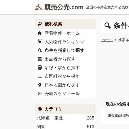
競売公売
全国の不動産競売＆公売物
便利検索
条件
新着物件・ホーム
ホーム
検索
人気物件ランキング
条件を指定して探す
出品者から探す
沿線・駅から探す
市区町村から探す
日本地図から探す
売却スケジュール
現在の検索
カテゴリ
川奈駅(静岡県
北海道・東北
285
関東
513