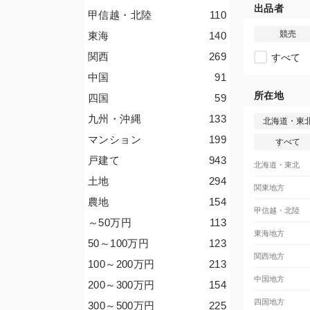
出品者
甲信越・北陸
110
競売
東海
140
関西
269
すべて
中国
91
所在地
四国
59
九州・沖縄
133
北海道・東
マンション
199
すべて
戸建て
943
北海道・東北
土地
294
関東地方
農地
154
甲信越・北陸
～50
万円
113
東海地方
50～100
万円
123
関西地方
100～200
万円
213
中国地方
200～300
万円
154
四国地方
300～500
万円
225