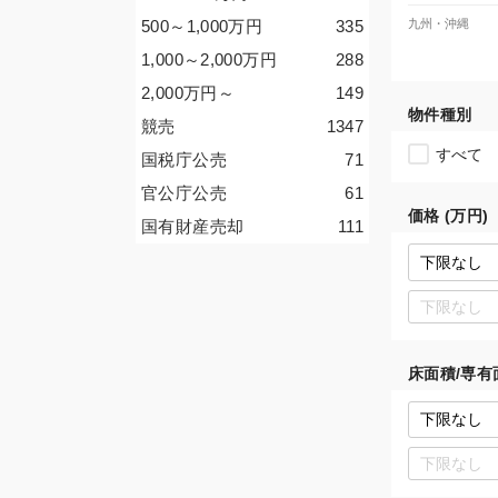
500～1,000
万円
335
九州・沖縄
1,000～2,000
万円
288
2,000
万円
～
149
物件種別
競売
1347
すべて
国税庁公売
71
官公庁公売
61
価格 (万円)
国有財産売却
111
床面積/専有面