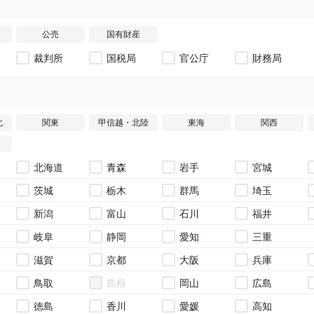
公売
国有財産
裁判所
国税局
官公庁
財務局
北
関東
甲信越・北陸
東海
関西
北海道
青森
岩手
宮城
茨城
栃木
群馬
埼玉
新潟
富山
石川
福井
岐阜
静岡
愛知
三重
滋賀
京都
大阪
兵庫
鳥取
島根
岡山
広島
徳島
香川
愛媛
高知