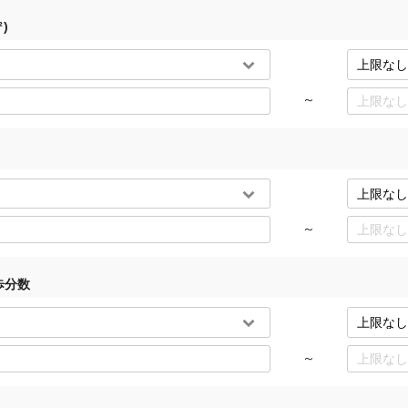
)
～
～
歩分数
～