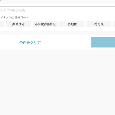
イナス(-)は除外ワード
共同住宅
市街化調整区域
-借地権
-持分売