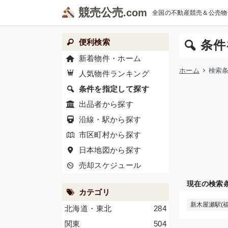
競売公売
全国の不動産競売＆公売物
便利検索
条件
新着物件・ホーム
ホーム
検索
人気物件ランキング
条件を指定して探す
出品者から探す
沿線・駅から探す
市区町村から探す
日本地図から探す
売却スケジュール
現在の検索
カテゴリ
新木屋瀬駅(福
北海道・東北
284
関東
504