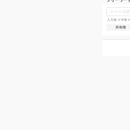
入力例 ※半角マ
所有権