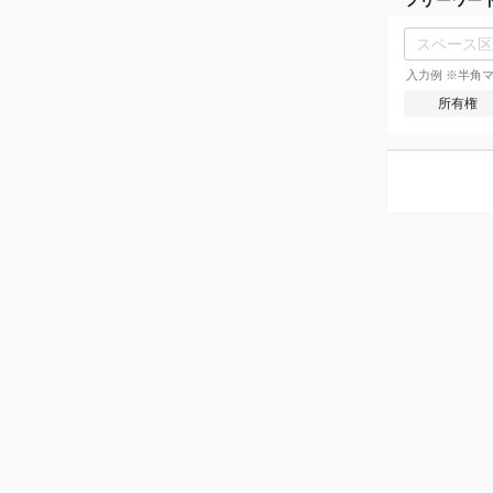
入力例 ※半角マ
所有権