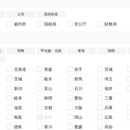
公売
国有財産
裁判所
国税局
官公庁
財務局
北
関東
甲信越・北陸
東海
関西
北海道
青森
岩手
宮城
茨城
栃木
群馬
埼玉
新潟
富山
石川
福井
岐阜
静岡
愛知
三重
滋賀
京都
大阪
兵庫
鳥取
島根
岡山
広島
徳島
香川
愛媛
高知