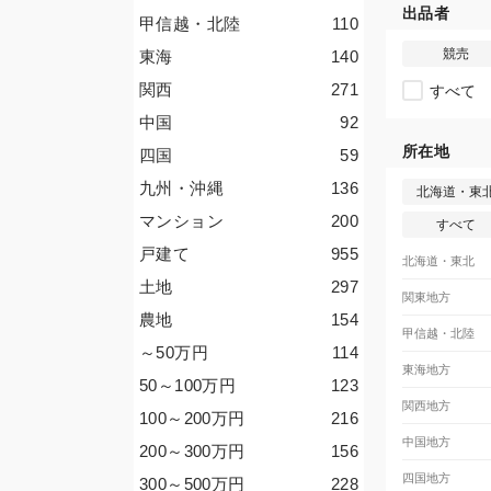
出品者
甲信越・北陸
110
競売
東海
140
関西
271
すべて
中国
92
所在地
四国
59
九州・沖縄
136
北海道・東
マンション
200
すべて
戸建て
955
北海道・東北
土地
297
関東地方
農地
154
甲信越・北陸
～50
万円
114
東海地方
50～100
万円
123
関西地方
100～200
万円
216
中国地方
200～300
万円
156
四国地方
300～500
万円
228