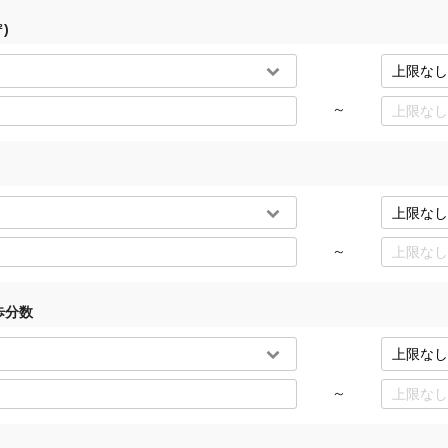
)
～
～
歩分数
～