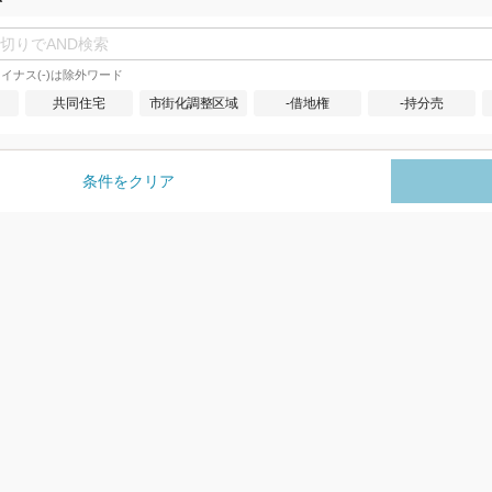
イナス(-)は除外ワード
共同住宅
市街化調整区域
-借地権
-持分売