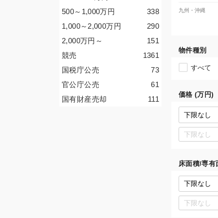
500～1,000
万円
338
九州・沖縄
1,000～2,000
万円
290
2,000
万円
～
151
物件種別
競売
1361
すべて
国税庁公売
73
官公庁公売
61
価格 (万円)
国有財産売却
111
床面積/専有面