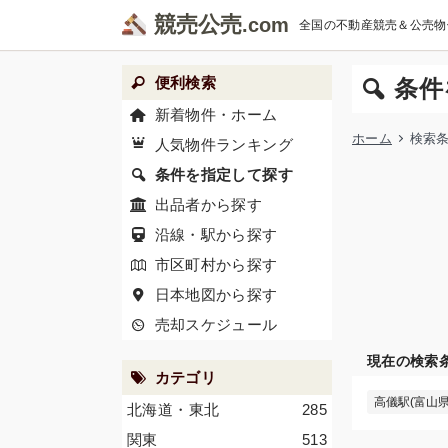
競売公売
全国の不動産競売＆公売物
便利検索
条件
新着物件・ホーム
ホーム
検索
人気物件ランキング
条件を指定して探す
出品者から探す
沿線・駅から探す
市区町村から探す
日本地図から探す
売却スケジュール
現在の検索
カテゴリ
高儀駅(富山県
北海道・東北
285
関東
513