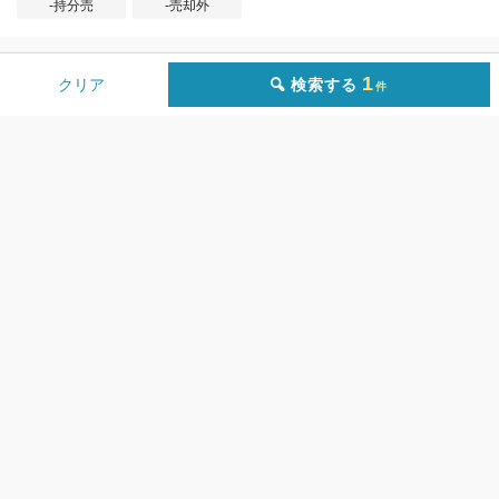
-持分売
-売却外
1
検索する