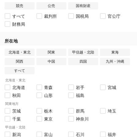
競売
公売
国有財産
すべて
裁判所
国税局
官公庁
財務局
所在地
北海道・東北
関東
甲信越・北陸
東海
関西
中国
四国
九州・沖縄
すべて
北海道・東北
北海道
青森
岩手
宮城
秋田
山形
福島
関東地方
茨城
栃木
群馬
埼玉
千葉
東京
神奈川
甲信越・北陸
新潟
富山
石川
福井