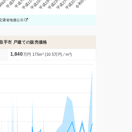
年
平成11年
平成27年
和62年
平成15年
平成31年
平成3年
平成19年
令和5年
平成7年
平成23年
交通省地価公示
取手市 戸建ての販売価格
1,840
万円 175m² (10.5万円／m²)