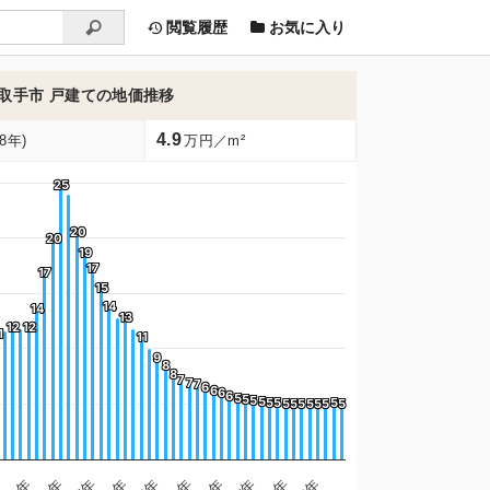
閲覧履歴
お気に入り
取手市 戸建ての地価推移
4.9
8年)
万円／m²
25
25
20
20
20
20
19
19
17
17
17
17
15
15
14
14
14
14
13
13
12
12
12
12
1
1
11
11
9
9
8
8
8
8
7
7
7
7
7
7
6
6
6
6
6
6
6
6
5
5
5
5
5
5
5
5
5
5
5
5
5
5
5
5
5
5
5
5
5
5
5
5
5
5
5
5