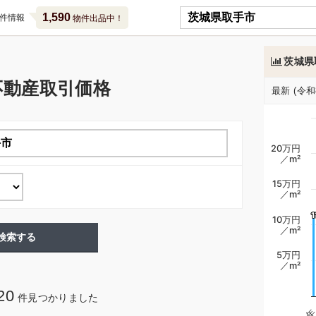
1,590
件情報
物件出品中！
茨城県
不動産取引価格
最新 (令和
20万円
／m²
15万円
／m²
1
1
10万円
／m²
検索する
5万円
／m²
20
件見つかりました