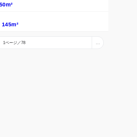
50m²
145m²
1ページ／78