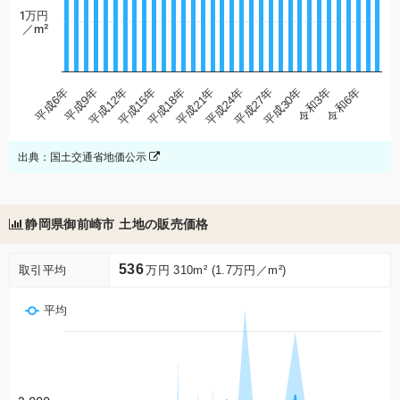
1万円
／m²
平成30年
平成18年
平成6年
平成27年
平成15年
令和6年
平成24年
平成12年
令和3年
平成21年
平成9年
出典：国土交通省地価公示
静岡県御前崎市 土地の販売価格
536
取引平均
万円 310m² (1.7万円／m²)
平均