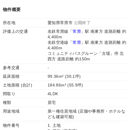
物件概要
所在地
愛知県常滑市
公開終了
評価上の交通
名鉄常滑線「
常滑
」駅 南東方 道路距離 約
4,400m
名鉄空港線「
常滑
」駅 南東方 道路距離 約
4,400m
コミュニティバスグルーン「古場」停 北
西方 道路距離 約150m
参考交通
-
延床面積
99.36m² (30.1坪)
土地面積 (合計)
184.86m² (55.9坪)
間取り
4LDK
種類
居宅
用途地域
第一種住居地域 (店舗や事務所・ホテルな
ども建築可能)
物件番号
1. 土地