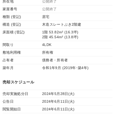
所在地
公開終了
家屋番号
公開終了
種類 (登記)
居宅
構造 (登記)
木造スレートぶき2階建
床面積 (登記)
1階 53.82m² (16.3坪)
2階 45.54m² (13.8坪)
間取り
4LDK
敷地利用権
所有権
占有者
債務者・所有者
築年月
令和1年9月 (2019年･築4年)
売却スケジュール
売却実施処分日
2024年5月28日(火)
公告日
2024年6月11日(火)
閲覧開始日
2024年6月11日(火)