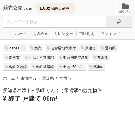
競売公売
1,682
物件出品中！
お気に入り
ホーム
地図検索
カレンダー
市区町村
ランキング
2024.6.11
競売
名古屋地裁本庁
戸建て
愛知県
常滑市
りんくう常滑駅
中部国際空港駅
常滑駅
名鉄空港線
名鉄常滑線
土地150m²～
築4年
ホーム
東海地方
愛知県
常滑市
愛知県常滑市古場町 りんくう常滑駅の競売物件
¥ 終了 戸建て 99m²