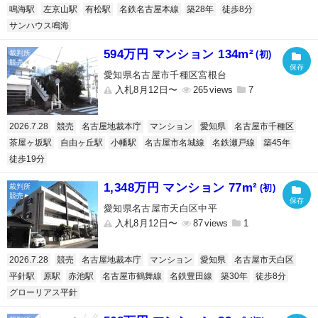
鳴海駅
左京山駅
有松駅
名鉄名古屋本線
築28年
徒歩8分
サンハウス鳴海
594万円 マンション 134m²
(初)
愛知県名古屋市千種区宮根台
入札8月12日〜
265
7
2026.7.28
競売
名古屋地裁本庁
マンション
愛知県
名古屋市千種区
茶屋ヶ坂駅
自由ヶ丘駅
小幡駅
名古屋市名城線
名鉄瀬戸線
築45年
徒歩19分
1,348万円 マンション 77m²
(初)
愛知県名古屋市天白区中平
入札8月12日〜
87
1
2026.7.28
競売
名古屋地裁本庁
マンション
愛知県
名古屋市天白区
平針駅
原駅
赤池駅
名古屋市鶴舞線
名鉄豊田線
築30年
徒歩8分
グローリアス平針