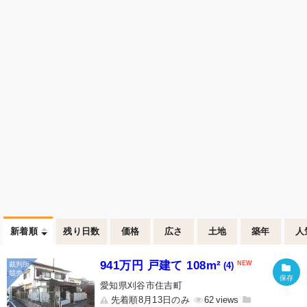
新着順
残り日数
価格
広さ
土地
築年
人
941万円 戸建て 108m²
(4)
愛知県刈谷市住吉町
先着順8月13日のみ
62