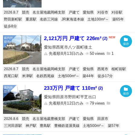
2026.8.7
競売
名古屋地裁岡崎支部
戸建て
愛知県
刈谷市
刈谷駅
野田新町駅
重原駅
名鉄三河線
JR東海道本線
土地100m²～
築65年
徒歩8分
2,121万円 戸建て 226m²
(2)
愛知県西尾市八ツ面町後土
先着順8月13日のみ
50
1
2026.8.7
競売
名古屋地裁岡崎支部
戸建て
愛知県
西尾市
桜町前駅
西尾口駅
米津駅
名鉄西尾線
土地500m²～
築44年
徒歩17分
233万円 戸建て 110m²
(2)
愛知県田原市野田町平芝出口
先着順8月12日のみ
79
2026.8.6
競売
名古屋地裁豊橋支部
戸建て
愛知県
田原市
三河田原駅
神戸駅
豊島駅
豊橋鉄道渥美線
土地500m²～
築57年