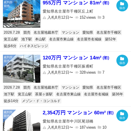
955万円 マンション 81m²
(初)
愛知県名古屋市千種区丘上町
入札8月12日〜
152
3
2026.7.28
競売
名古屋地裁本庁
マンション
愛知県
名古屋市千種区
覚王山駅
池下駅
本山駅
名古屋市東山線
名古屋市名城線
築52年
徒歩6分
ハイネスビレッジ
120万円 マンション 14m²
(初)
愛知県名古屋市千種区振甫町
入札8月12日〜
328
7
2026.7.28
競売
名古屋地裁本庁
マンション
愛知県
名古屋市千種区
池下駅
覚王山駅
茶屋ヶ坂駅
名古屋市東山線
名古屋市名城線
築36年
徒歩14分
メゾン・ド・コンコルド
2,354万円 マンション 60m²
(初)
愛知県名古屋市中川区尾頭橋
入札8月12日〜
187
10