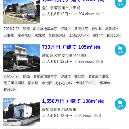
愛知県尾張旭市井田町
入札8月12日〜
204
11
2026.7.28
競売
名古屋地裁本庁
戸建て
共同住宅
愛知県
尾張旭市
三郷駅
尾張旭駅
水野駅
名鉄瀬戸線
土地200m²～
築37年
徒歩10分
733万円 戸建て 105m²
(初)
愛知県名古屋市港区品川町
入札8月12日〜
222
6
2026.7.28
競売
名古屋地裁本庁
戸建て
愛知県
名古屋市港区
荒子川公園駅
稲永駅
港北駅
あおなみ線
土地100m²～
築38年
徒歩5分
1,550万円 戸建て 108m²
(初)
愛知県知多郡武豊町
入札8月12日〜
90
3