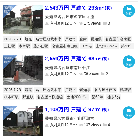
2,543万円 戸建て 293m²
(初)
愛知県名古屋市名東区香流
入札8月12日〜
175
3
2026.7.28
競売
名古屋地裁本庁
戸建て
倉庫
愛知県
名古屋市名東区
上社駅
本郷駅
藤が丘駅
名古屋市東山線
リニモ
土地200m²～
築43年
2,559万円 戸建て 68m²
(初)
愛知県名古屋市南区中江
入札8月12日〜
58
2
2026.7.28
競売
名古屋地裁本庁
戸建て
愛知県
名古屋市南区
鶴里駅
桜本町駅
野並駅
名古屋市桜通線
土地200m²～
築69年
徒歩5分
1,108万円 戸建て 97m²
(初)
愛知県名古屋市守山区瀬古
入札8月12日〜
137
4