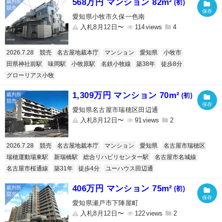
568万円 マンション 82m²
(初)
愛知県小牧市久保一色南
入札8月12日〜
114
4
2026.7.28
競売
名古屋地裁本庁
マンション
愛知県
小牧市
田県神社前駅
味岡駅
小牧原駅
名鉄小牧線
築38年
徒歩8分
グローリアス小牧
1,309万円 マンション 70m²
(初)
愛知県名古屋市瑞穂区田辺通
入札8月12日〜
91
2
2026.7.28
競売
名古屋地裁本庁
マンション
愛知県
名古屋市瑞穂区
瑞穂運動場東駅
新瑞橋駅
総合リハビリセンター駅
名古屋市名城線
名古屋市桜通線
築31年
徒歩4分
ユーハウス田辺通
406万円 マンション 75m²
(初)
愛知県瀬戸市下陣屋町
入札8月12日〜
122
2