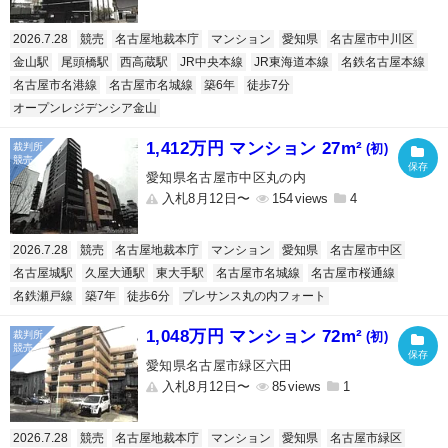
2026.7.28
競売
名古屋地裁本庁
マンション
愛知県
名古屋市中川区
金山駅
尾頭橋駅
西高蔵駅
JR中央本線
JR東海道本線
名鉄名古屋本線
名古屋市名港線
名古屋市名城線
築6年
徒歩7分
オープンレジデンシア金山
1,412万円 マンション 27m²
(初)
愛知県名古屋市中区丸の内
入札8月12日〜
154
4
2026.7.28
競売
名古屋地裁本庁
マンション
愛知県
名古屋市中区
名古屋城駅
久屋大通駅
東大手駅
名古屋市名城線
名古屋市桜通線
名鉄瀬戸線
築7年
徒歩6分
プレサンス丸の内フォート
1,048万円 マンション 72m²
(初)
愛知県名古屋市緑区六田
入札8月12日〜
85
1
2026.7.28
競売
名古屋地裁本庁
マンション
愛知県
名古屋市緑区