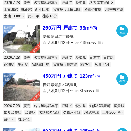
2026.7.28
競売
名古屋地裁本庁
戸建て
愛知県
名古屋市守山区
上飯田駅
味鋺駅
新守山駅
名古屋市上飯田線
名鉄小牧線
JR中央本線
土地100m²～
築21年
徒歩13分
260万円 戸建て 93m²
(3)
愛知県日進市藤塚
入札8月12日〜
286
5
値下げ
2026.7.28
競売
名古屋地裁本庁
戸建て
愛知県
日進市
日進駅
赤池駅
平針駅
名鉄豊田線
名古屋市鶴舞線
築26年
徒歩17分
450万円 戸建て 123m²
(3)
愛知県知多郡武豊町
入札8月12日〜
61
値下げ
2026.7.28
競売
名古屋地裁本庁
戸建て
愛知県
知多郡武豊町
富貴駅
知多武豊駅
武豊駅
名鉄知多新線
名鉄河和線
JR武豊線
土地200m²～
築65年
徒歩4分