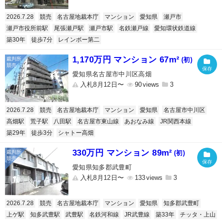
2026.7.28
競売
名古屋地裁本庁
マンション
愛知県
瀬戸市
瀬戸市役所前駅
尾張瀬戸駅
瀬戸市駅
名鉄瀬戸線
愛知環状鉄道線
築30年
徒歩7分
レインボー第二
1,170万円 マンション 67m²
(初)
愛知県名古屋市中川区高畑
入札8月12日〜
90
3
2026.7.28
競売
名古屋地裁本庁
マンション
愛知県
名古屋市中川区
高畑駅
荒子駅
八田駅
名古屋市東山線
あおなみ線
JR関西本線
築29年
徒歩3分
シャトー高畑
330万円 マンション 89m²
(初)
愛知県知多郡武豊町
入札8月12日〜
133
3
2026.7.28
競売
名古屋地裁本庁
マンション
愛知県
知多郡武豊町
上ゲ駅
知多武豊駅
武豊駅
名鉄河和線
JR武豊線
築33年
チッタ・上山