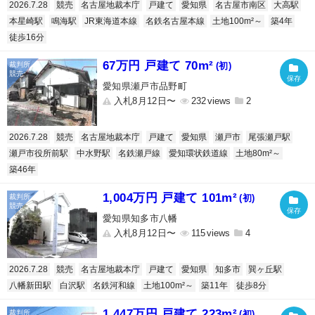
2026.7.28
競売
名古屋地裁本庁
戸建て
愛知県
名古屋市南区
大高駅
本星崎駅
鳴海駅
JR東海道本線
名鉄名古屋本線
土地100m²～
築4年
徒歩16分
67万円 戸建て 70m²
(初)
愛知県瀬戸市品野町
入札8月12日〜
232
2
2026.7.28
競売
名古屋地裁本庁
戸建て
愛知県
瀬戸市
尾張瀬戸駅
瀬戸市役所前駅
中水野駅
名鉄瀬戸線
愛知環状鉄道線
土地80m²～
築46年
1,004万円 戸建て 101m²
(初)
愛知県知多市八幡
入札8月12日〜
115
4
2026.7.28
競売
名古屋地裁本庁
戸建て
愛知県
知多市
巽ヶ丘駅
八幡新田駅
白沢駅
名鉄河和線
土地100m²～
築11年
徒歩8分
1,447万円 戸建て 223m²
(初)