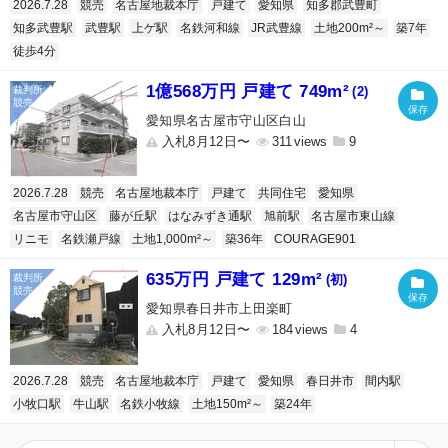
2026.7.28
競売
名古屋地裁本庁
戸建て
愛知県
知多郡武豊町
知多武豊駅
武豊駅
上ゲ駅
名鉄河和線
JR武豊線
土地200m²～
築7年
徒歩4分
1億568万円 戸建て 749m²
(2)
愛知県名古屋市守山区白山
入札8月12日〜
311
9
2026.7.28
競売
名古屋地裁本庁
戸建て
共同住宅
愛知県
名古屋市守山区
藤が丘駅
はなみずき通駅
旭前駅
名古屋市東山線
リニモ
名鉄瀬戸線
土地1,000m²～
築36年
COURAGE901
635万円 戸建て 129m²
(初)
愛知県春日井市上田楽町
入札8月12日〜
184
4
2026.7.28
競売
名古屋地裁本庁
戸建て
愛知県
春日井市
間内駅
小牧口駅
牛山駅
名鉄小牧線
土地150m²～
築24年