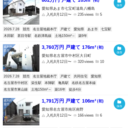
802万円 戸建て 105m²
(初)
愛知県あま市七宝町遠島八幡島
入札8月12日〜
235
5
2026.7.28
競売
名古屋地裁本庁
戸建て
愛知県
あま市
七宝駅
木田駅
甚目寺駅
名鉄津島線
土地150m²～
築9年
3,760万円 戸建て 176m²
(初)
愛知県名古屋市中村区大日町
入札8月12日〜
320
10
2026.7.28
競売
名古屋地裁本庁
戸建て
共同住宅
愛知県
名古屋市中村区
栄生駅
本陣駅
亀島駅
名鉄名古屋本線
名古屋市東山線
土地150m²～
築16年
徒歩4分
1,791万円 戸建て 106m²
(初)
愛知県名古屋市南区南野
入札8月12日〜
166
6