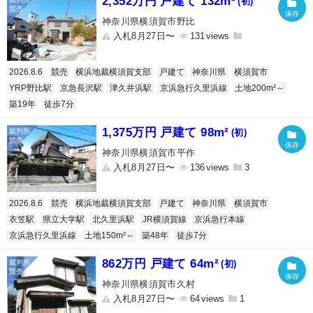
2,352万円 戸建て 132m²
(初)
神奈川県横須賀市野比
入札8月27日〜
131
2026.8.6
競売
横浜地裁横須賀支部
戸建て
神奈川県
横須賀市
YRP野比駅
京急長沢駅
津久井浜駅
京浜急行久里浜線
土地200m²～
築19年
徒歩7分
1,375万円 戸建て 98m²
(初)
神奈川県横須賀市平作
入札8月27日〜
136
3
2026.8.6
競売
横浜地裁横須賀支部
戸建て
神奈川県
横須賀市
衣笠駅
県立大学駅
北久里浜駅
JR横須賀線
京浜急行本線
京浜急行久里浜線
土地150m²～
築48年
徒歩7分
862万円 戸建て 64m²
(初)
神奈川県横須賀市久村
入札8月27日〜
64
1