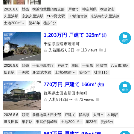
2026.8.6
競売
横浜地裁横須賀支部
戸建て
神奈川県
横須賀市
久里浜駅
京急久里浜駅
YRP野比駅
JR横須賀線
京浜急行久里浜線
土地200m²～
築48年
徒歩9分
1,203万円 戸建て 325m²
(2)
千葉県匝瑳市若潮町
先着順残り2日
113
1
2026.8.6
競売
千葉地裁本庁
戸建て
車庫
千葉県
匝瑳市
八日市場駅
飯倉駅
干潟駅
JR総武本線
土地500m²～
築45年
徒歩11分
770万円 戸建て 166m²
(初)
群馬県太田市新田木崎町
入札9月2日〜
73
2026.8.6
競売
前橋地裁太田支部
戸建て
群馬県
太田市
木崎駅
世良田駅
細谷駅
東武伊勢崎線
土地200m²～
築23年
徒歩3分
862万円 戸建て 98m²
(初)