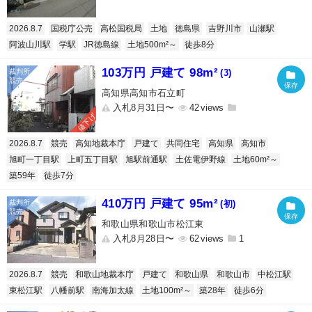
2026.8.7
国税庁公売
高松国税局
土地
徳島県
吉野川市
山瀬駅
阿波山川駅
学駅
JR徳島線
土地500m²～
徒歩8分
103万円 戸建て 98m²
(3)
高知県高知市石立町
入札8月31日〜
42
値下げ
2026.8.7
競売
高知地裁本庁
戸建て
共同住宅
高知県
高知市
旭町一丁目駅
上町五丁目駅
旭駅前通駅
土佐電伊野線
土地60m²～
築59年
徒歩7分
410万円 戸建て 95m²
(初)
和歌山県和歌山市松江東
入札8月28日〜
62
1
2026.8.7
競売
和歌山地裁本庁
戸建て
和歌山県
和歌山市
中松江駅
東松江駅
八幡前駅
南海加太線
土地100m²～
築28年
徒歩6分