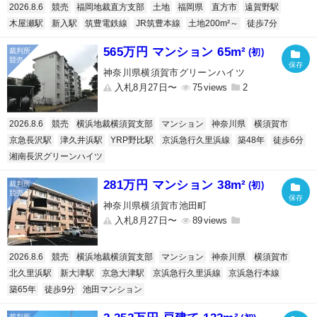
2026.8.6
競売
福岡地裁直方支部
土地
福岡県
直方市
遠賀野駅
木屋瀬駅
新入駅
筑豊電鉄線
JR筑豊本線
土地200m²～
徒歩7分
565万円 マンション 65m²
(初)
神奈川県横須賀市グリーンハイツ
入札8月27日〜
75
2
2026.8.6
競売
横浜地裁横須賀支部
マンション
神奈川県
横須賀市
京急長沢駅
津久井浜駅
YRP野比駅
京浜急行久里浜線
築48年
徒歩6分
湘南長沢グリーンハイツ
281万円 マンション 38m²
(初)
神奈川県横須賀市池田町
入札8月27日〜
89
2026.8.6
競売
横浜地裁横須賀支部
マンション
神奈川県
横須賀市
北久里浜駅
新大津駅
京急大津駅
京浜急行久里浜線
京浜急行本線
築65年
徒歩9分
池田マンション