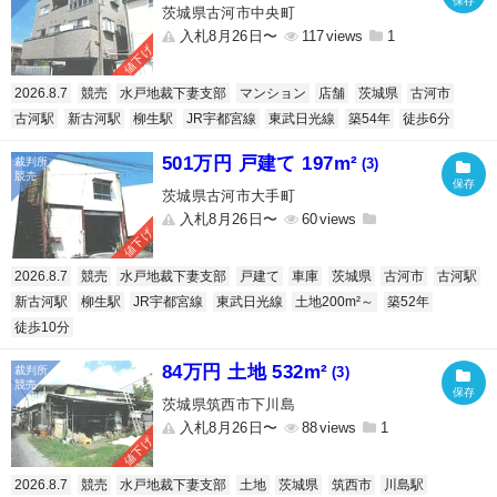
茨城県古河市中央町
入札8月26日〜
117
1
値下げ
2026.8.7
競売
水戸地裁下妻支部
マンション
店舗
茨城県
古河市
古河駅
新古河駅
柳生駅
JR宇都宮線
東武日光線
築54年
徒歩6分
501万円 戸建て 197m²
(3)
茨城県古河市大手町
入札8月26日〜
60
値下げ
2026.8.7
競売
水戸地裁下妻支部
戸建て
車庫
茨城県
古河市
古河駅
新古河駅
柳生駅
JR宇都宮線
東武日光線
土地200m²～
築52年
徒歩10分
84万円 土地 532m²
(3)
茨城県筑西市下川島
入札8月26日〜
88
1
値下げ
2026.8.7
競売
水戸地裁下妻支部
土地
茨城県
筑西市
川島駅