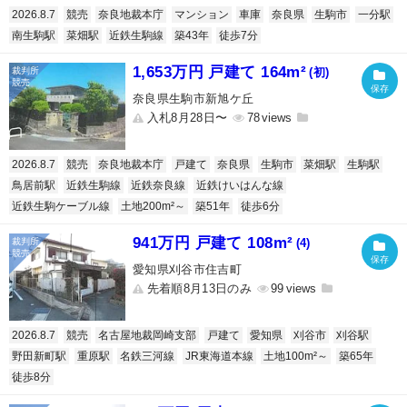
2026.8.7
競売
奈良地裁本庁
マンション
車庫
奈良県
生駒市
一分駅
南生駒駅
菜畑駅
近鉄生駒線
築43年
徒歩7分
1,653万円 戸建て 164m²
(初)
奈良県生駒市新旭ケ丘
入札8月28日〜
78
2026.8.7
競売
奈良地裁本庁
戸建て
奈良県
生駒市
菜畑駅
生駒駅
鳥居前駅
近鉄生駒線
近鉄奈良線
近鉄けいはんな線
近鉄生駒ケーブル線
土地200m²～
築51年
徒歩6分
941万円 戸建て 108m²
(4)
愛知県刈谷市住吉町
先着順8月13日のみ
99
2026.8.7
競売
名古屋地裁岡崎支部
戸建て
愛知県
刈谷市
刈谷駅
野田新町駅
重原駅
名鉄三河線
JR東海道本線
土地100m²～
築65年
徒歩8分