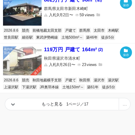
群馬県太田市新田木崎町
入札9月2日〜
59
2026.8.6
競売
前橋地裁太田支部
戸建て
群馬県
太田市
木崎駅
世良田駅
細谷駅
東武伊勢崎線
土地500m²～
築46年
徒歩5分
119万円 戸建て 164m²
(2)
秋田県湯沢市清水町
入札8月26日〜
23
値下げ
2026.8.6
競売
秋田地裁横手支部
戸建て
秋田県
湯沢市
湯沢駅
上湯沢駅
下湯沢駅
JR奥羽本線
土地150m²～
築61年
徒歩5分
もっと見る
1ページ／17