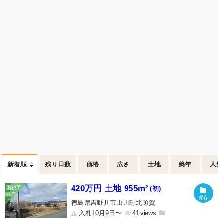
新着順
残り日数
価格
広さ
土地
築年
人
420万円 土地 955m²
(初)
徳島県吉野川市山川町北須賀
入札10月9日〜
41