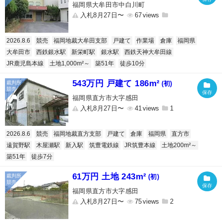
福岡県大牟田市中白川町
入札8月27日〜
67
2026.8.6
競売
福岡地裁大牟田支部
戸建て
作業場
倉庫
福岡県
大牟田市
西鉄銀水駅
新栄町駅
銀水駅
西鉄天神大牟田線
JR鹿児島本線
土地1,000m²～
築51年
徒歩10分
543万円 戸建て 186m²
(初)
福岡県直方市大字感田
入札8月27日〜
41
1
2026.8.6
競売
福岡地裁直方支部
戸建て
倉庫
福岡県
直方市
遠賀野駅
木屋瀬駅
新入駅
筑豊電鉄線
JR筑豊本線
土地200m²～
築51年
徒歩7分
61万円 土地 243m²
(初)
福岡県直方市大字感田
入札8月27日〜
75
2