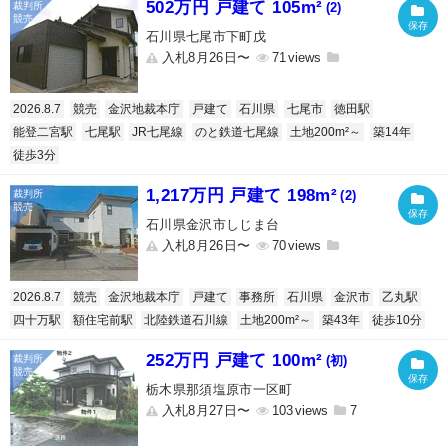
502万円 戸建て 105m²
(2)
石川県七尾市下町戊
入札8月26日〜
71
2026.8.7
競売
金沢地裁本庁
戸建て
石川県
七尾市
徳田駅
能登二宮駅
七尾駅
JR七尾線
のと鉄道七尾線
土地200m²～
築14年
徒歩3分
1,217万円 戸建て 198m²
(2)
石川県金沢市しじま台
入札8月26日〜
70
2026.8.7
競売
金沢地裁本庁
戸建て
事務所
石川県
金沢市
乙丸駅
四十万駅
額住宅前駅
北陸鉄道石川線
土地200m²～
築43年
徒歩10分
252万円 戸建て 100m²
(初)
栃木県那須塩原市一区町
入札8月27日〜
103
7