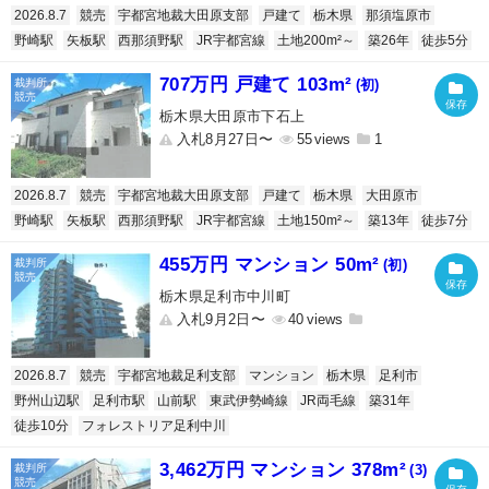
2026.8.7
競売
宇都宮地裁大田原支部
戸建て
栃木県
那須塩原市
野崎駅
矢板駅
西那須野駅
JR宇都宮線
土地200m²～
築26年
徒歩5分
707万円 戸建て 103m²
(初)
栃木県大田原市下石上
入札8月27日〜
55
1
2026.8.7
競売
宇都宮地裁大田原支部
戸建て
栃木県
大田原市
野崎駅
矢板駅
西那須野駅
JR宇都宮線
土地150m²～
築13年
徒歩7分
455万円 マンション 50m²
(初)
栃木県足利市中川町
入札9月2日〜
40
2026.8.7
競売
宇都宮地裁足利支部
マンション
栃木県
足利市
野州山辺駅
足利市駅
山前駅
東武伊勢崎線
JR両毛線
築31年
徒歩10分
フォレストリア足利中川
3,462万円 マンション 378m²
(3)