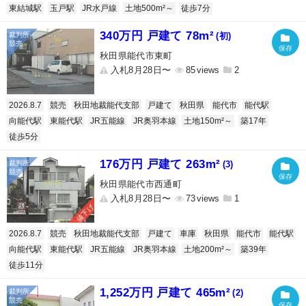
東結城駅
玉戸駅
JR水戸線
土地500m²～
徒歩7分
340万円 戸建て 78m²
(初)
秋田県能代市東町
入札8月28日〜
85
2
2026.8.7
競売
秋田地裁能代支部
戸建て
秋田県
能代市
能代駅
向能代駅
東能代駅
JR五能線
JR奥羽本線
土地150m²～
築17年
徒歩5分
176万円 戸建て 263m²
(3)
秋田県能代市西通町
入札8月28日〜
73
1
値下げ
2026.8.7
競売
秋田地裁能代支部
戸建て
車庫
秋田県
能代市
能代駅
向能代駅
東能代駅
JR五能線
JR奥羽本線
土地200m²～
築39年
徒歩11分
1,252万円 戸建て 465m²
(2)