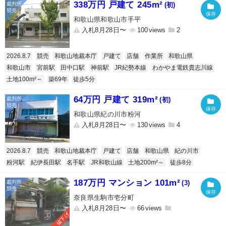
338万円 戸建て 245m²
(初)
和歌山県和歌山市手平
入札8月28日〜
100
2
2026.8.7
競売
和歌山地裁本庁
戸建て
店舗
作業所
和歌山県
和歌山市
宮前駅
田中口駅
神前駅
JR紀勢本線
わかやま電鉄貴志川線
土地100m²～
築69年
徒歩5分
64万円 戸建て 319m²
(初)
和歌山県紀の川市粉河
入札8月28日〜
130
4
2026.8.7
競売
和歌山地裁本庁
戸建て
店舗
和歌山県
紀の川市
粉河駅
紀伊長田駅
名手駅
JR和歌山線
土地200m²～
徒歩8分
187万円 マンション 101m²
(3)
奈良県生駒市壱分町
入札8月28日〜
66
値下げ