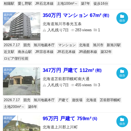
柏陽駅
愛し野駅
JR石北本線
土地100m²～
築7年
徒歩16分
350万円 マンション 67m²
(初)
北海道旭川市春光五条
入札残り7日
283
1
2026.7.17
競売
旭川地裁本庁
マンション
北海道
旭川市
新旭川駅
近文駅
南永山駅
JR宗谷本線
JR石北本線
JR函館本線
築32年
ロピア偕行社前
347万円 戸建て 112m²
(初)
北海道苫前郡羽幌町南大通
入札残り7日
455
3
2026.7.17
競売
旭川地裁本庁
戸建て
遊技場
北海道
苫前郡羽幌町
土地200m²～
築6年
95万円 戸建て 759m²
(6)
北海道上川郡上川町