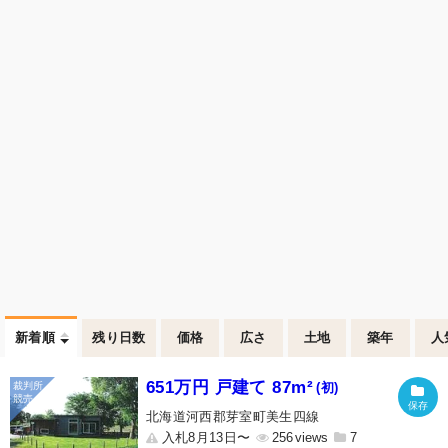
新着順
残り日数
価格
広さ
土地
築年
人
651万円 戸建て 87m²
(初)
北海道河西郡芽室町美生四線
入札8月13日〜
256
7