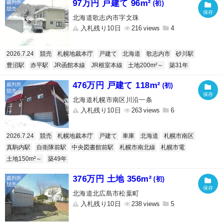
97万円 戸建て 96m²
(初)
北海道歌志内市字文珠
入札残り10日
216
4
2026.7.24
競売
札幌地裁本庁
戸建て
北海道
歌志内市
砂川駅
豊沼駅
赤平駅
JR函館本線
JR根室本線
土地200m²～
築31年
476万円 戸建て 118m²
(初)
北海道札幌市南区川沿一条
入札残り10日
263
6
2026.7.24
競売
札幌地裁本庁
戸建て
車庫
北海道
札幌市南区
真駒内駅
自衛隊前駅
中央図書館前駅
札幌市南北線
札幌市電
土地150m²～
築49年
376万円 土地 356m²
(初)
北海道北広島市松葉町
入札残り10日
238
5