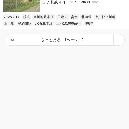
入札残り7日
217
4
2026.7.17
競売
旭川地裁本庁
戸建て
畜舎
北海道
上川郡上川町
上川駅
安足間駅
JR石北本線
土地10,000m²～
築6年
もっと見る
1ページ／2