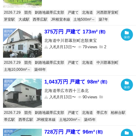
2026.7.29
競売
釧路地裁帯広支部
戸建て
北海道
河西郡芽室町
芽室駅
大成駅
西帯広駅
JR根室本線
土地500m²～
築7年
375万円 戸建て 173m²
(初)
北海道中川郡幕別町忠類東宝
入札8月13日〜
79
2
2026.7.29
競売
釧路地裁帯広支部
戸建て
北海道
中川郡幕別町
土地10,000m²～
築48年
1,043万円 戸建て 98m²
(初)
北海道帯広市西十三条北
入札8月13日〜
90
2026.7.29
競売
釧路地裁帯広支部
戸建て
北海道
帯広市
柏林台駅
帯広駅
西帯広駅
JR根室本線
土地200m²～
築45年
728万円 戸建て 96m²
(初)