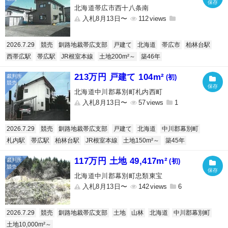
北海道帯広市西十八条南
入札8月13日〜
112
2026.7.29
競売
釧路地裁帯広支部
戸建て
北海道
帯広市
柏林台駅
西帯広駅
帯広駅
JR根室本線
土地200m²～
築46年
213万円 戸建て 104m²
(初)
北海道中川郡幕別町札内西町
入札8月13日〜
57
1
2026.7.29
競売
釧路地裁帯広支部
戸建て
北海道
中川郡幕別町
札内駅
帯広駅
柏林台駅
JR根室本線
土地150m²～
築45年
117万円 土地 49,417m²
(初)
北海道中川郡幕別町忠類東宝
入札8月13日〜
142
6
2026.7.29
競売
釧路地裁帯広支部
土地
山林
北海道
中川郡幕別町
土地10,000m²～