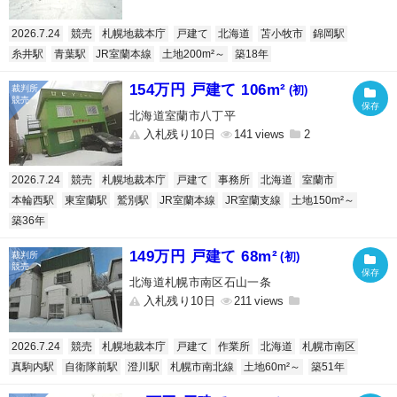
2026.7.24
競売
札幌地裁本庁
戸建て
北海道
苫小牧市
錦岡駅
糸井駅
青葉駅
JR室蘭本線
土地200m²～
築18年
154万円 戸建て 106m²
(初)
北海道室蘭市八丁平
入札残り10日
141
2
2026.7.24
競売
札幌地裁本庁
戸建て
事務所
北海道
室蘭市
本輪西駅
東室蘭駅
鷲別駅
JR室蘭本線
JR室蘭支線
土地150m²～
築36年
149万円 戸建て 68m²
(初)
北海道札幌市南区石山一条
入札残り10日
211
2026.7.24
競売
札幌地裁本庁
戸建て
作業所
北海道
札幌市南区
真駒内駅
自衛隊前駅
澄川駅
札幌市南北線
土地60m²～
築51年