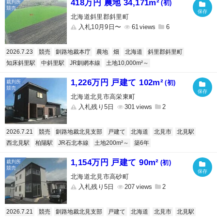
418万円 農地 34,171m²
(初)
北海道斜里郡斜里町
入札10月9日〜
61
6
2026.7.23
競売
釧路地裁本庁
農地
畑
北海道
斜里郡斜里町
知床斜里駅
中斜里駅
JR釧網本線
土地10,000m²～
1,226万円 戸建て 102m²
(初)
北海道北見市高栄東町
入札残り5日
301
2
2026.7.21
競売
釧路地裁北見支部
戸建て
北海道
北見市
北見駅
西北見駅
柏陽駅
JR石北本線
土地200m²～
築6年
1,154万円 戸建て 90m²
(初)
北海道北見市高砂町
入札残り5日
207
2
2026.7.21
競売
釧路地裁北見支部
戸建て
北海道
北見市
北見駅