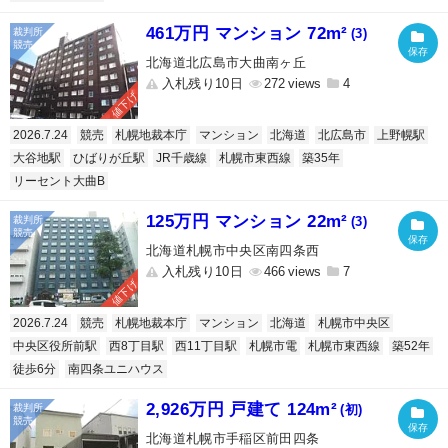
461万円 マンション 72m²
(3)
北海道北広島市大曲南ヶ丘
入札残り10日
272
4
値下げ
2026.7.24
競売
札幌地裁本庁
マンション
北海道
北広島市
上野幌駅
大谷地駅
ひばりが丘駅
JR千歳線
札幌市東西線
築35年
リーセント大曲B
125万円 マンション 22m²
(3)
北海道札幌市中央区南四条西
入札残り10日
466
7
値下げ
2026.7.24
競売
札幌地裁本庁
マンション
北海道
札幌市中央区
中央区役所前駅
西8丁目駅
西11丁目駅
札幌市電
札幌市東西線
築52年
徒歩6分
南四条ユニハウス
2,926万円 戸建て 124m²
(初)
北海道札幌市手稲区前田四条