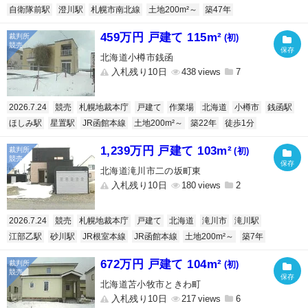
自衛隊前駅
澄川駅
札幌市南北線
土地200m²～
築47年
459万円 戸建て 115m²
(初)
北海道小樽市銭函
入札残り10日
438
7
2026.7.24
競売
札幌地裁本庁
戸建て
作業場
北海道
小樽市
銭函駅
ほしみ駅
星置駅
JR函館本線
土地200m²～
築22年
徒歩1分
1,239万円 戸建て 103m²
(初)
北海道滝川市二の坂町東
入札残り10日
180
2
2026.7.24
競売
札幌地裁本庁
戸建て
北海道
滝川市
滝川駅
江部乙駅
砂川駅
JR根室本線
JR函館本線
土地200m²～
築7年
672万円 戸建て 104m²
(初)
北海道苫小牧市ときわ町
入札残り10日
217
6