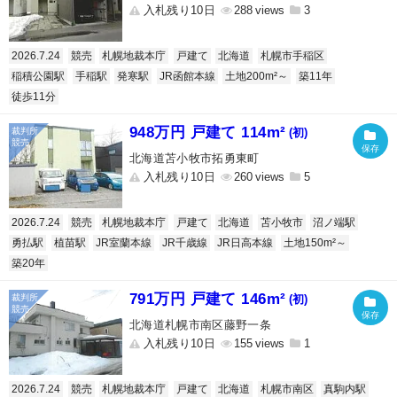
入札残り10日
288
3
2026.7.24
競売
札幌地裁本庁
戸建て
北海道
札幌市手稲区
稲積公園駅
手稲駅
発寒駅
JR函館本線
土地200m²～
築11年
徒歩11分
948万円 戸建て 114m²
(初)
北海道苫小牧市拓勇東町
入札残り10日
260
5
2026.7.24
競売
札幌地裁本庁
戸建て
北海道
苫小牧市
沼ノ端駅
勇払駅
植苗駅
JR室蘭本線
JR千歳線
JR日高本線
土地150m²～
築20年
791万円 戸建て 146m²
(初)
北海道札幌市南区藤野一条
入札残り10日
155
1
2026.7.24
競売
札幌地裁本庁
戸建て
北海道
札幌市南区
真駒内駅